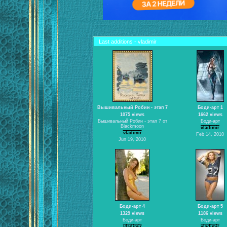
Last additions - vladimir
Вышивальный Робин - этап 7
Боди-арт 1
1075 views
1662 views
Вышивальный Робин - этап 7 от
Боди-арт
Blackmoon
vladimir
vladimir
Feb 14, 2010
Jun 19, 2010
Боди-арт 4
Боди-арт 5
1329 views
1186 views
Боди-арт
Боди-арт
vladimir
vladimir