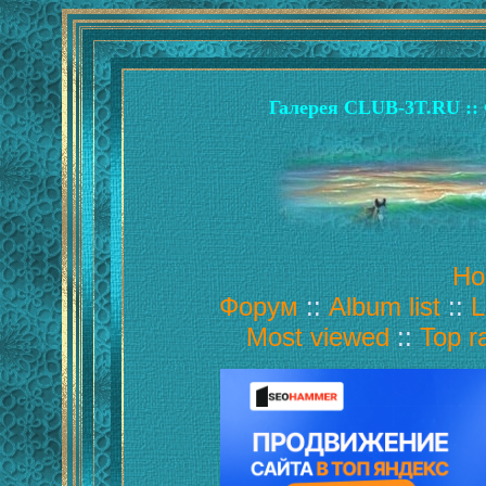
Галерея CLUB-3T.RU :: 
Ho
Форум
::
Album list
::
L
Most viewed
::
Top r