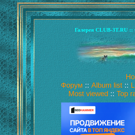
Галерея CLUB-3T.RU :: 
Ho
Форум
::
Album list
::
L
Most viewed
::
Top r