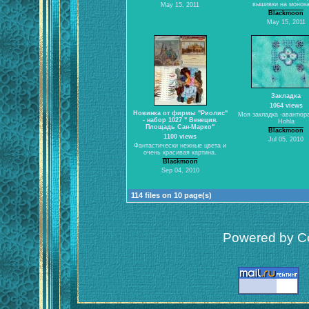
вышивки на монок
May 15, 2011
Blackmoon
May 15, 2011
Закладка
1064 views
Новинка от фирмы "Риолис"
Моя закладка -авантюра
- набор 1027 " Венеция.
Hohla
Площадь Сан-Марко"
Blackmoon
1100 views
Jul 05, 2010
Фантастически нежные цвета и
очень красивая картина.
Blackmoon
Sep 04, 2010
114 files on 10 page(s)
Powered by Co