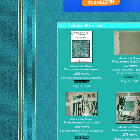
Last additions - Blackmoon
Malachite Maze
Малахитовый лаби
1062 views
Malachite Maze.
Малахитовый лабиринт.
Канва натянута. Пол
творчества готов
1395 views
Blackmoon
Обложка инструкции к дизайну
May 15, 2011
Blackmoon
May 15, 2011
Malachite Maze.
Малахитовый лабиринт
1105 views
Malachite Maze
Малахитовый лаби
Так выглядят ниточки, входящие
в набор
1176 views
Blackmoon
Начало моего проц