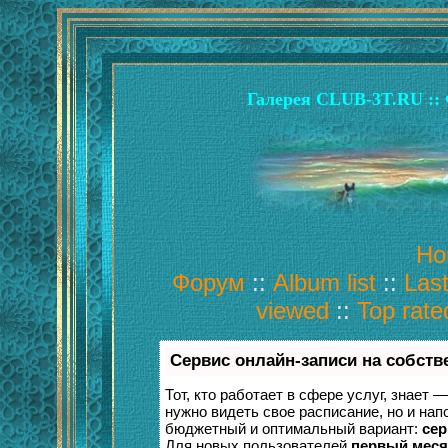
Галерея CLUB-3T.RU :: 
Ho
Форум
::
Album list
::
Las
viewed
::
Top rate
Сервис онлайн-записи на собств
Тот, кто работает в сфере услуг, знает 
нужно видеть свое расписание, но и на
бюджетный и оптимальный вариант:
сер
Для новых пользователей
первый меся