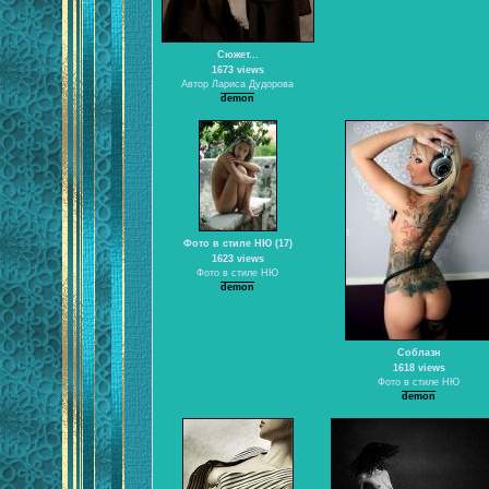
Сюжет...
1673 views
Автор Лариса Дудорова
demon
Фото в стиле НЮ (17)
1623 views
Фото в стиле НЮ
demon
Соблазн
1618 views
Фото в стиле НЮ
demon