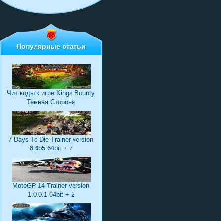
Популярные статьи
Чит коды к игре Kings Bounty
Темная Сторона
7 Days To Die Trainer version
8.6b5 64bit + 7
MotoGP 14 Trainer version
1.0.0.1 64bit + 2