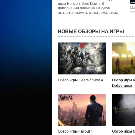
игры Horizon: Zero Dawn. В
Ma
дополнении племена Бануков
те
пытается выжить в экстремальных
Eff
условиях и..
НОВЫЕ ОБЗОРЫ НА ИГРЫ
Обзор игры Gears of War 4
Обзор игры 
Deliverance
Обзор игры Fallout 4
Обзор игры M