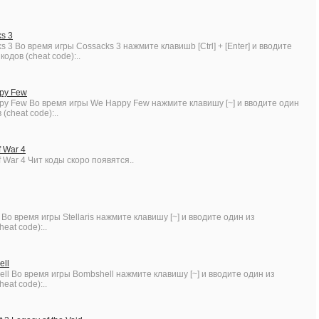
ks 3
s 3 Во время игры Cossacks 3 нажмите клавишb [Ctrl] + [Enter] и вводите
одов (cheat code):..
ppy Few
py Few Во время игры We Happy Few нажмите клавишу [~] и вводите один
(cheat code):..
f War 4
f War 4 Чит коды скоро появятся..
is Во время игры Stellaris нажмите клавишу [~] и вводите один из
eat code):..
ell
ell Во время игры Bombshell нажмите клавишу [~] и вводите один из
eat code):..