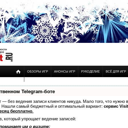
ОБЗОРЫ ИГР
АНОНСЫ ИГР
РУКОДЕЛИЕ
ВСЁ ДЛЯ ИГР
ственном Telegram-боте
ет — без ведения записи клиентов никуда. Мало того, что нужно 
е. Нашли самый бюджетный и оптимальный вариант:
сервис Visi
есяц бесплатно
.
в, который упрощает ведение записей:
поминает им о визите;