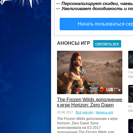
—
Персонализирует скидки, чаев
—
Увеличивает доходимость и п
Начать пользоваться се
АНОНСЫ ИГР
смотреть все
Сю
Wa
Раз
оп
The Frozen Wilds дополнение
к игре Horizon: Zero Dawn
21
Ef
20.06.2017
Всё для игр
/
Анонсы игр
пр
The Frozen Wilds дополнение к игре
Horizon: Zero Dawn Sony
анонсировала на E3 2017
дополнение The Frozen Wilds для