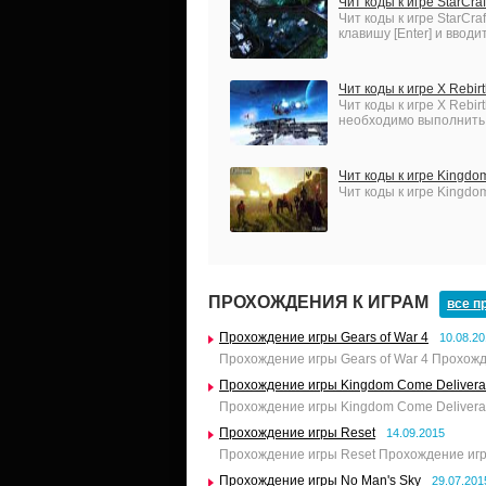
Чит коды к игре StarCraf
Чит коды к игре StarCraf
клавишу [Enter] и вводи
Чит коды к игре X Rebir
Чит коды к игре X Rebir
необходимо выполнить 
Чит коды к игре Kingdo
Чит коды к игре Kingdo
ПРОХОЖДЕНИЯ К ИГРАМ
все п
Прохождение игры Gears of War 4
10.08.2
Прохождение игры Gears of War 4 Прохожд
Прохождение игры Kingdom Come Deliver
Прохождение игры Kingdom Come Deliveran
Прохождение игры Reset
14.09.2015
Прохождение игры Reset Прохождение игр
Прохождение игры No Man's Sky
29.07.201