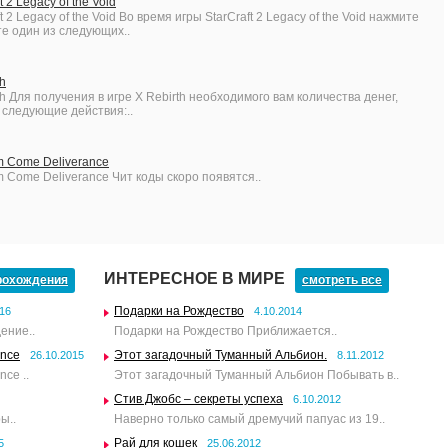
t 2 Legacy of the Void
t 2 Legacy of the Void Во время игры StarCraft 2 Legacy of the Void нажмите
те один из следующих..
th
th Для получения в игре X Rebirth необходимого вам количества денег,
следующие действия:..
m Come Deliverance
m Come Deliverance Чит коды скоро появятся..
ИНТЕРЕСНОЕ В МИРЕ
рохождения
смотреть все
Подарки на Рождество
016
4.10.2014
ение..
Подарки на Рождество Приближается..
ance
Этот загадочный Туманный Альбион.
26.10.2015
8.11.2012
ce ..
Этот загадочный Туманный Альбион Побывать в..
Стив Джобс – секреты успеха
6.10.2012
ы..
Наверно только самый дремучий папуас из 19..
Рай для кошек
5
25.06.2012