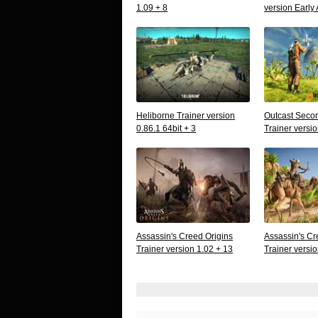
1.09 + 8
version Early
Heliborne Trainer version
Outcast Seco
0.86.1 64bit + 3
Trainer versio
Assassin's Creed Origins
Assassin's Cr
Trainer version 1.02 + 13
Trainer versio