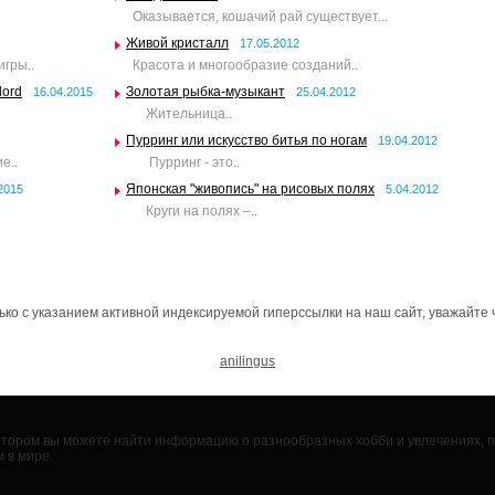
Оказывается, кошачий рай существует...
Живой кристалл
17.05.2012
игры..
Красота и многообразие созданий..
lord
Золотая рыбка-музыкант
16.04.2015
25.04.2012
Жительница..
Пурринг или искусство битья по ногам
19.04.2012
е..
Пурринг - это..
Японская "живопись" на рисовых полях
2015
5.04.2012
Круги на полях –..
о с указанием активной индексируемой гиперссылки на наш сайт, уважайте 
anilingus
 котором вы можете найти информацию о разнообразных хобби и увлечениях,
 в мире.