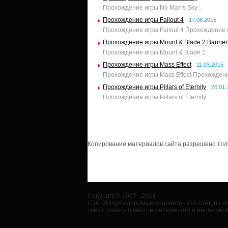
Прохождение игры No Man's Sky ..
Прохождение игры Fallout 4
17.06.2015
Прохождение игры Fallout 4 Прохождение 
Прохождение игры Mount & Blade 2 Banner
Прохождение игры Mount & Blade 2..
Прохождение игры Mass Effect
11.03.2015
Прохождение игры Mass Effect Прохождени
Прохождение игры Pillars of Eternity
26.01.
Прохождение игры Pillars of Eternity ..
Копирование материалов сайта разрешено тольк
Copyright © 2007 - 2024
Club 3t клуб единомышленников - это сайт, на
света, узнать о многом интересном и необычном