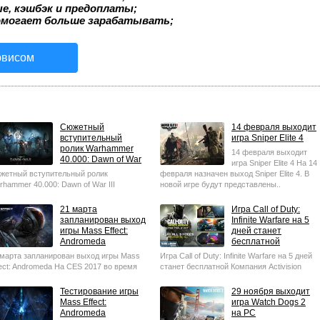
ые, кэшбэк и предоплаты;
омогает больше зарабатывать;
рвисом
Сюжетный
14 февраля выходит
вступительный
игра Sniper Elite 4
ролик Warhammer
14 февраля выходит
40.000: Dawn of War
игра Sniper Elite 4 На 14
III
жетный вступительный ролик
февраля назначен выход Sniper Elite 4. В
rhammer 40.000: Dawn of War III
новой игре будут представлены..
работчик игры Relic Entertainment
убликовал..
21 марта
Игра Call of Duty:
запланирован выход
Infinite Warfare на 5
игры Mass Effect:
дней станет
Andromeda
бесплатной
 марта запланирован выход игры Mass
Игра Call of Duty: Infinite Warfare на 5 дней
fect: Andromeda На CES 2017 во время
станет бесплатной Компания Activision
езентации NVIDIA продемонстрировала..
начиная с 15 декабря и до 20..
Тестирование игры
29 ноября выходит
Mass Effect:
игра Watch Dogs 2
Andromeda
на PC