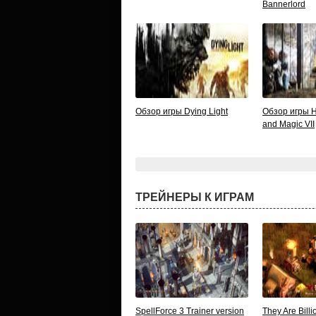
Bannerlord
Обзор игры Dying Light
Обзор игры H
and Magic VII
ТРЕЙНЕРЫ К ИГРАМ
SpellForce 3 Trainer version
They Are Billi