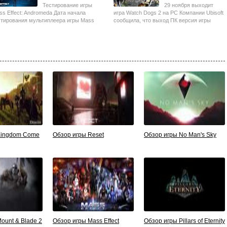
Тестирование игры
29 ноября выходит
ss Effect: Andromeda Дата начала
игра Watch Dogs 2 на PC Компании Ubisoft
стирования мультиплеера игры Mass
сообщила, что выход ПК версия игры
ect: Andromeda пока не..
Watch Dogs 2 перенесён..
Kingdom Come
Обзор игры Reset
Обзор игры No Man's Sky
ount & Blade 2
Обзор игры Mass Effect
Обзор игры Pillars of Eternity