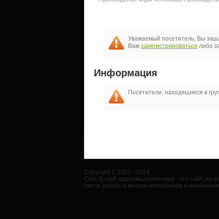
Уважаемый посетитель, Вы зашл
Вам
зарегистрироваться
либо за
Информация
Посетители, находящиеся в гр
Copyright © 2007 - 2024
Club 3t клуб единомышленников - это сайт, на
света, узнать о многом интересном и необычном