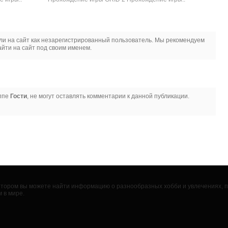
и на сайт как незарегистрированный пользователь. Мы рекомендуем
йти на сайт под своим именем.
уппе
Гости
, не могут оставлять комментарии к данной публикации.
 котором вы можете найти информацию о разнообразных хобби и увлечениях,
 в мире.