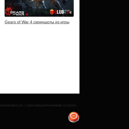
Gears of War 4 скриншоты из игры
 познакомиться с единомышленниками со всего