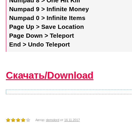
Numpad 8 > One Hit Kill
Numpad 9 > Infinite Money
Numpad 0 > Infinite Items
Page Up > Save Location
Page Down > Teleport
End > Undo Teleport
Скачать/Download
Автор:
demolord
от
16.11.2017