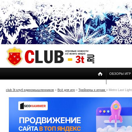
ОБЗОРЫ ИГР
club 3t клуб единомышленников
»
Всё для игр
»
Трейнеры к играм
» Metro Last Light