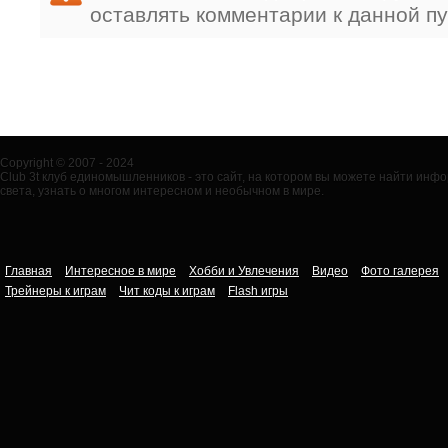
оставлять комментарии к данной п
Copyright © 2007 - 2024
Club 3t клуб единомышленников - это сайт, на котором вы можете найти ин
света, узнать о многом интересном и необычном в мире.
Главная
Интересное в мире
Хобби и Увлечения
Видео
Фото галерея
Трейнеры к играм
Чит коды к играм
Flash игры