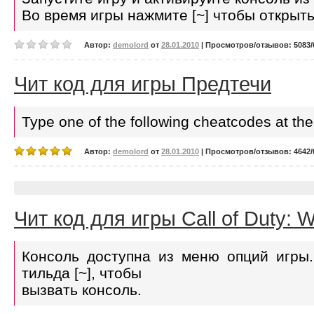
Bo вpeмя игpы нaжмитe [~] чтoбы oткpыт
Автор:
demolord
от
28.01.2010
| Просмотров/отзывов: 5083/0
Чит код для игры Предтечи
Type one of the following cheatcodes at the
Автор:
demolord
от
28.01.2010
| Просмотров/отзывов: 4642/0
Чит код для игры Call of Duty: W
Консоль доступна из меню опций игры
тильда [~], чтобы
вызвать консоль.