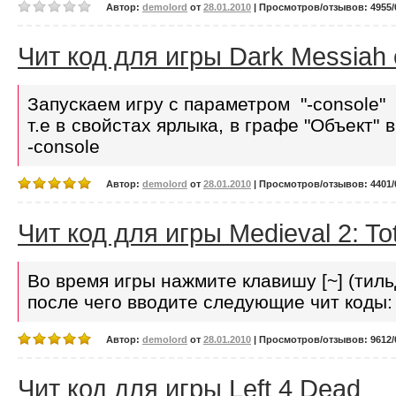
Автор:
demolord
от
28.01.2010
| Просмотров/отзывов: 4955/0
Чит код для игры Dark Messiah 
Запускаем игру с параметром "-console"
т.е в свойстах ярлыка, в графе "Объект"
-console
Автор:
demolord
от
28.01.2010
| Просмотров/отзывов: 4401/0
Чит код для игры Medieval 2: To
Во время игры нажмите клавишу [~] (тиль
после чего вводите следующие чит коды:
Автор:
demolord
от
28.01.2010
| Просмотров/отзывов: 9612/0
Чит код для игры Left 4 Dead