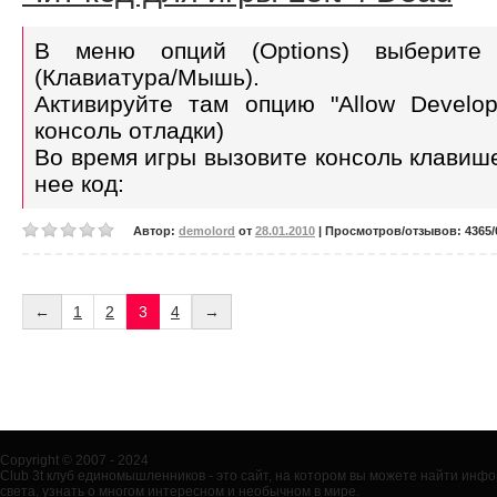
В меню опций (Options) выберите п
(Клавиатура/Мышь).
Активируйте там опцию "Allow Develop
консоль отладки)
Во время игры вызовите консоль клавишей
нее код:
Автор:
demolord
от
28.01.2010
| Просмотров/отзывов: 4365/0
←
1
2
3
4
→
Copyright © 2007 - 2024
Club 3t клуб единомышленников - это сайт, на котором вы можете найти ин
света, узнать о многом интересном и необычном в мире.