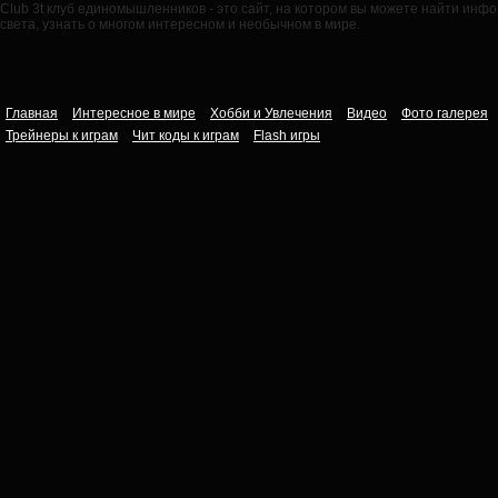
Club 3t клуб единомышленников - это сайт, на котором вы можете найти ин
света, узнать о многом интересном и необычном в мире.
Главная
Интересное в мире
Хобби и Увлечения
Видео
Фото галерея
Трейнеры к играм
Чит коды к играм
Flash игры