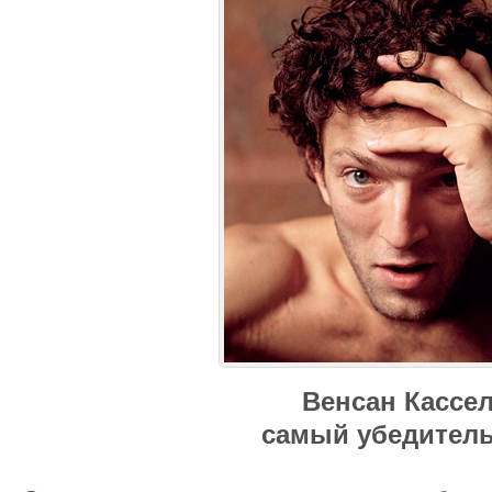
Венсан Кассе
самый убедител