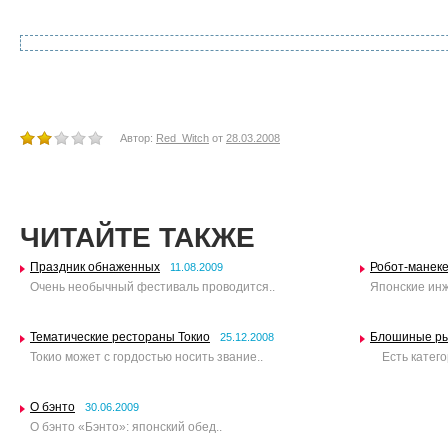
Автор:
Red_Witch
от
28.03.2008
ЧИТАЙТЕ ТАКЖЕ
Праздник обнаженных
Робот-манек
11.08.2009
Очень необычный фестиваль проводится..
Японские инж
Тематические рестораны Токио
Блошиные рын
25.12.2008
Токио может с гордостью носить звание..
Есть категор
О бэнто
30.06.2009
О бэнто «Бэнто»: японский обед..