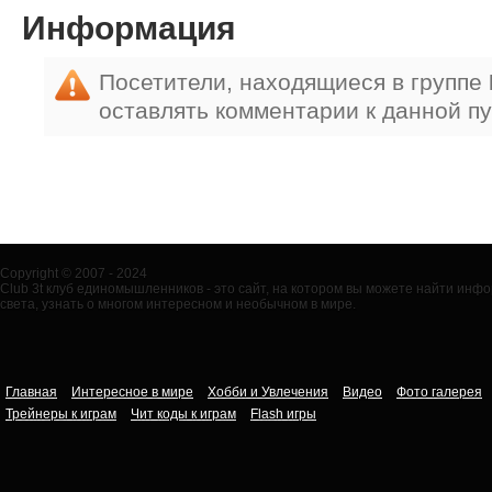
Информация
Посетители, находящиеся в группе
оставлять комментарии к данной п
Copyright © 2007 - 2024
Club 3t клуб единомышленников - это сайт, на котором вы можете найти ин
света, узнать о многом интересном и необычном в мире.
Главная
Интересное в мире
Хобби и Увлечения
Видео
Фото галерея
Трейнеры к играм
Чит коды к играм
Flash игры