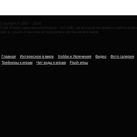
Copyright © 2007 - 2024
Club 3t клуб единомышленников - это сайт, на котором вы можете найти ин
света, узнать о многом интересном и необычном в мире.
Главная
Интересное в мире
Хобби и Увлечения
Видео
Фото галерея
Трейнеры к играм
Чит коды к играм
Flash игры