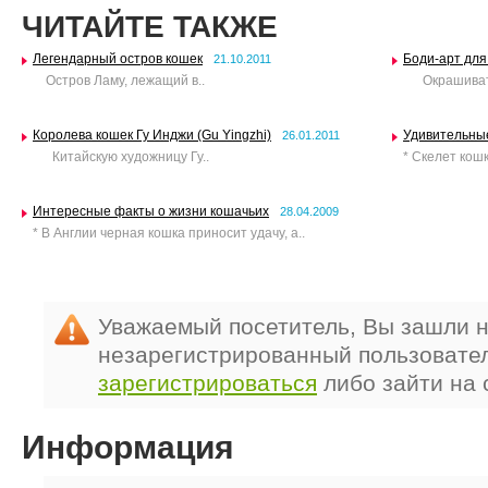
ЧИТАЙТЕ ТАКЖЕ
Легендарный остров кошек
Боди-арт для
21.10.2011
Остров Ламу, лежащий в..
Окрашивать 
Королева кошек Гу Инджи (Gu Yingzhi)
Удивительны
26.01.2011
Китайскую художницу Гу..
* Скелет кошк
Интересные факты о жизни кошачьих
28.04.2009
* В Англии черная кошка приносит удачу, а..
Уважаемый посетитель, Вы зашли н
незарегистрированный пользовате
зарегистрироваться
либо зайти на 
Информация