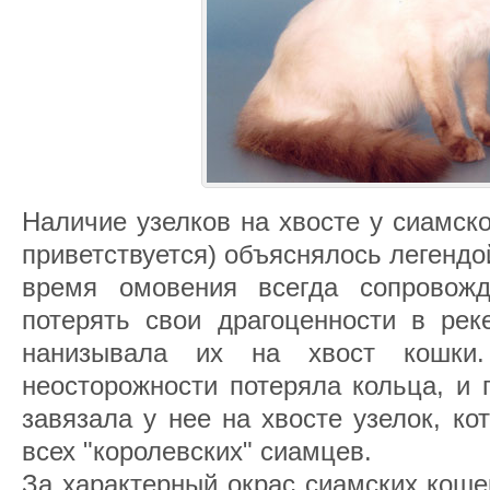
Наличие узелков на хвосте у сиамско
приветствуется) объяснялось легендо
время омовения всегда сопровож
потерять свои драгоценности в рек
нанизывала их на хвост кошки
неосторожности потеряла кольца, и 
завязала у нее на хвосте узелок, ко
всех "королевских" сиамцев.
За характерный окрас сиамских коше