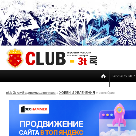
ОБЗОРЫ ИГР
club 3t клуб единомышленников
»
ХОББИ И УВЛЕЧЕНИЯ
» экслибрис