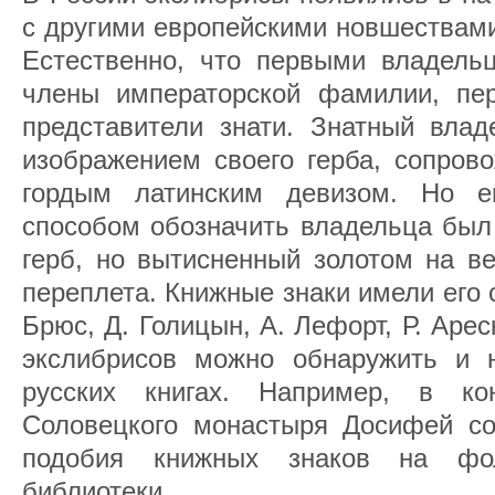
с другими европейскими новшествами
Естественно, что первыми владель
члены императорской фамилии, пер
представители знати. Знатный влад
изображением своего герба, сопров
гордым латинским девизом. Но 
способом обозначить владельца был 
герб, но вытисненный золотом на в
переплета. Книжные знаки имели его с
Брюс, Д. Голицын, А. Лефорт, Р. Арес
экслибрисов можно обнаружить и 
русских книгах. Например, в к
Соловецкого монастыря Досифей со
подобия книжных знаков на фол
библиотеки.