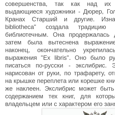
совершенства, так как над их 
выдающиеся художники - Дюрер, Го
Кранах Старший и другие. Изна
bibliotheca" создала традицию
библиотечным. Она продержалась 
затем была вытеснена выражени
наконец, окончательно укрепила
выражения "Ex libris". Оно было р
писаться по-русски - экслибрис.
нарисован от руки, по трафарету, о
на крышке переплета или корешке кни
же наклеен. Экслибрис может быть
содержанием тех книг, для котор
владельцем или c характером его зан