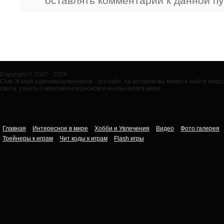
оставлять комментарии к данной п
Copyright © 2007 - 2024
Club 3t клуб единомышленников - это сайт, на котором вы можете найти ин
света, узнать о многом интересном и необычном в мире.
Главная
Интересное в мире
Хобби и Увлечения
Видео
Фото галерея
Трейнеры к играм
Чит коды к играм
Flash игры