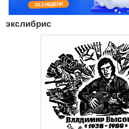
экслибрис