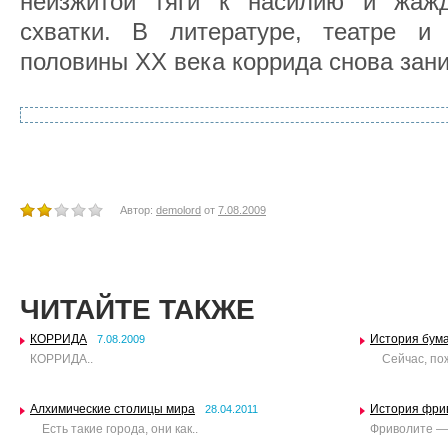
неизжитой тяги к насилию и жажд
схватки. В литературе, театре и
половины XX века коррида снова зан
Автор:
demolord
от
7.08.2009
ЧИТАЙТЕ ТАКЖЕ
КОРРИДА
История бума
7.08.2009
КОРРИДА..
Сейчас, пожа
Алхимические столицы мира
История фри
28.04.2011
Есть такие города, они как..
Фриволите — 