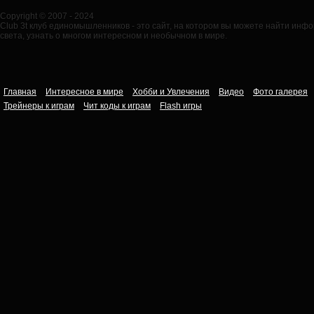
Copyright © 2007 - 2024
Club 3t клуб единомышленников - это сайт, на котором вы можете найти ин
света, узнать о многом интересном и необычном в мире.
Главная
Интересное в мире
Хобби и Увлечения
Видео
Фото галерея
Трейнеры к играм
Чит коды к играм
Flash игры