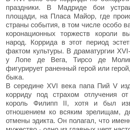
праздники. В Мадриде бои устра
площади, на Пласа Майор, где прои
страны события, в том числе особо в
коронационных торжеств короли вы
народ. Коррида в этот период эстет
фактом культуры. В драматургии XVI-
у Лопе де Вега, Тирсо де Молин
фигурирует раненный герой или герой
быка.
В середине XVI века папа Пий V из
корриду под страхом отлучения от
король Филипп II, хотя и был из
отношением ко всяким зрелищам, до
отмены эдикта. Он полагал, что имен
мужество - одно из главных черт наст