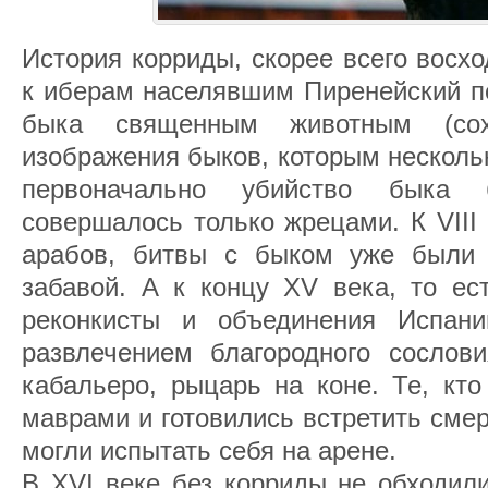
История корриды, скорее всего восхо
к иберам населявшим Пиренейский п
быка священным животным (сох
изображения быков, которым нескольк
первоначально убийство быка
совершалось только жрецами. К VIII
арабов, битвы с быком уже были 
забавой. А к концу XV века, то ес
реконкисты и объединения Испани
развлечением благородного сослов
кабальеро, рыцарь на коне. Те, кт
маврами и готовились встретить смер
могли испытать себя на арене.
В XVI веке без корриды не обходил