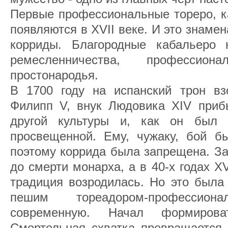
Первые профессиональные тореро, ка
появляются в XVII веке. И это знамен
корриды. Благородные кабальеро 
ремесленничества, професси
простонародья.
В 1700 году на испанский трон в
Филипп V, внук Людовика XIV приб
другой культуры и, как он был 
просвещенной. Ему, чужаку, бой бы
поэтому коррида была запрещена. За
до смерти монарха, а в 40-х годах XV
традиция возродилась. Но это была 
пешим тореадором-профессио
современную. Начал формирова
Смертельная схватка превращается 