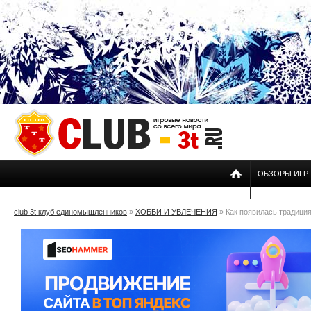
ОБЗОРЫ ИГР
club 3t клуб единомышленников
»
ХОББИ И УВЛЕЧЕНИЯ
» Как появилась традиция