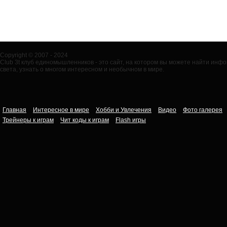
Copyright © 2007 - 2024
Club 3t клуб единомышленников - это сайт, на котором вы можете найти ин
света, узнать о многом интересном и необычном в мире.
Главная
Интересное в мире
Хобби и Увлечения
Видео
Фото галерея
Трейнеры к играм
Чит коды к играм
Flash игры