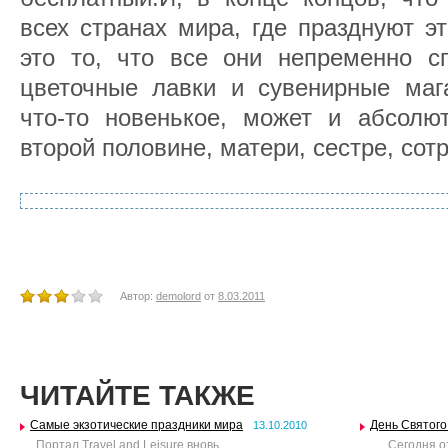
всех странах мира, где празднуют э
это то, что все они непременно с
цветочные лавки и сувенирные мага
что-то новенькое, может и абсолют
второй половине, матери, сестре, со
Автор:
demolord
от
8.03.2011
ЧИТАЙТЕ ТАКЖЕ
Самые экзотические праздники мира
День Святого
13.10.2010
Портал Travel and Leisure вновь..
Сегодня от