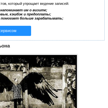
стов, который упрощает ведение записей:
 напоминает им о визите;
евые, кэшбэк и предоплаты;
 помогает больше зарабатывать;
 сервисом
ьона