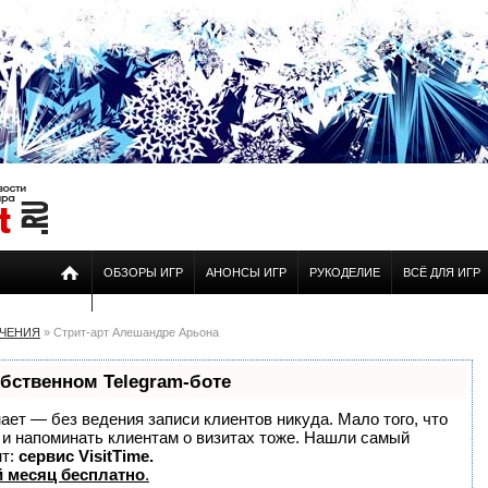
ОБЗОРЫ ИГР
АНОНСЫ ИГР
РУКОДЕЛИЕ
ВСЁ ДЛЯ ИГР
ЕЧЕНИЯ
» Стрит-арт Алешандре Арьона
обственном Telegram-боте
знает — без ведения записи клиентов никуда. Мало того, что
о и напоминать клиентам о визитах тоже. Нашли самый
нт:
сервис VisitTime.
 месяц бесплатно
.