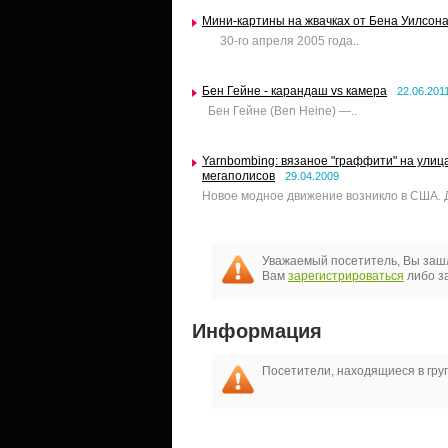
Мини-картины на жвачках от Бена Уилсон
30-го апреля 2005 года..
Бен Гейне - карандаш vs камера
22.06.201
Бен Гейне (Ben Heine) —..
Yarnbombing: вязаное "граффити" на улиц
мегаполисов
29.04.2009
Новое модное движение возникло в США. Д
Уважаемый посетитель, Вы зашл
Вам
зарегистрироваться
либо за
Информация
Посетители, находящиеся в гр