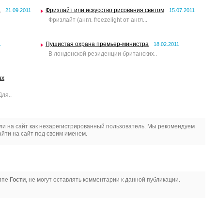
а
Фризлайт или искусство рисования светом
21.09.2011
15.07.2011
Фризлайт (англ. freezelight от англ...
Пушистая охрана премьер-министра
1
18.02.2011
В лондонской резиденции британских..
ах
ля..
и на сайт как незарегистрированный пользователь. Мы рекомендуем
йти на сайт под своим именем.
уппе
Гости
, не могут оставлять комментарии к данной публикации.