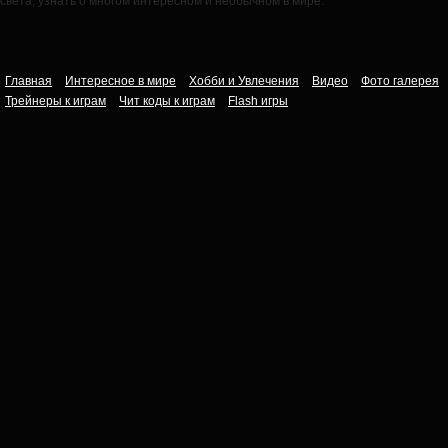
света, узнать о многом интересном и необычном в мире.
Главная
Интересное в мире
Хобби и Увлечения
Видео
Фото галерея
Трейнеры к играм
Чит коды к играм
Flash игры