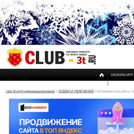
ОБЗОРЫ ИГР
club 3t клуб единомышленников
»
ХОББИ И УВЛЕЧЕНИЯ
» Кулинария или уметь го