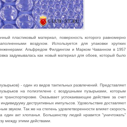
ачный пластиковый материал, поверхность которого равномерно
аполненными воздухом. Используется для упаковки хрупких
 инженерами: Альфредом Филдингом и Марком Чаванном в 1957
ковка задумывалась как новый материал для обоев, который было
пузырьков) - один из видов тактильных развлечений. Представляет
пузырьков на полиэтилене с воздушными пузырьками, которым
и транспортировке. Оказывает успокаивающее действие за счет
 индивидууму деструктивных импульсов. Удовольствие доставляют
ным звуком. Так же на степень удовлетворенности влияет скорость
за один акт хлопанья. Большинству людей нравится "уничтожать"
узу между этими действами.