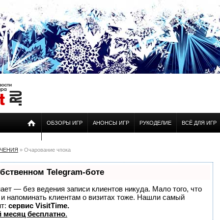
ОБЗОРЫ ИГР
АНОНСЫ ИГР
РУКОДЕЛИЕ
ВСЁ ДЛЯ ИГР
ЕЧЕНИЯ
» Очарование чпока
обственном Telegram-боте
знает — без ведения записи клиентов никуда. Мало того, что
о и напоминать клиентам о визитах тоже. Нашли самый
нт:
сервис VisitTime.
 месяц бесплатно
.