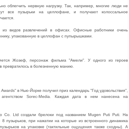
о облегчить нервную нагрузку. Так, например, многие люди не
нут все пузырьки на целлофане, и получают колоссальное
учается.
м из видов развлечений в офисах. Офисные работники очень
ехнику, упакованную в целлофан с пупырышками.
яется Жозеф, персонаж фильма "Амели". У одного из героев
в превратилось в болезненную манию.
 Awards" в Нью-Йорке получил приз календарь "Год удовольствия",
 агентством Sorec-Media. Каждая дата в нем нанесена на
 Co. Ltd создали брелоки под названием Mugen Puti Puti. На
8 пузырьков, при нажатии на которые из встроенного динамика
пузырьков на упаковке (тактильные ощущения также сходны). А