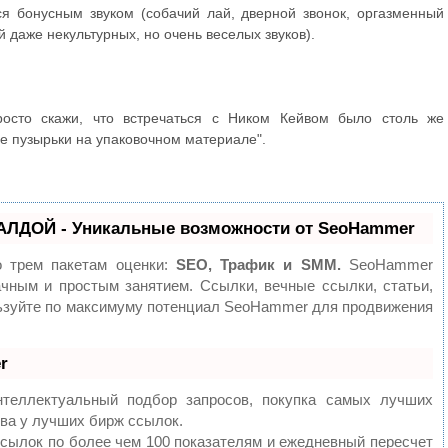
я бонусным звуком (собачий лай, дверной звонок, оргазменный
й даже некультурных, но очень веселых звуков).
осто скажи, что встречаться с Ником Кейвом было столь же
е пузырьки на упаковочном материале".
АЛДОЙ - Уникальные возможности от SeoHammer
о трем пакетам оценки:
SEO, Трафик и SMM.
SeoHammer
чным и простым занятием. Ссылки, вечные ссылки, статьи,
льзуйте по максимуму потенциал SeoHammer для продвижения
r
теллектуальный подбор запросов, покупка самых лучших
ва у лучших бирж ссылок.
ссылок по более чем 100 показателям и ежедневный пересчет