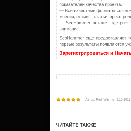
показателей качества проекта.
— Все известные форматы ссылок:
мнения, отзывы, статьи, пресс-рел
— SeoHammer покажет, где рост 
внимание.
SeoHammer еще предоставляет 
первые результаты появляются уже
Зарегистрироваться и Начат
Автор:
Red_Witch
от
3.10.2011
ЧИТАЙТЕ ТАКЖЕ