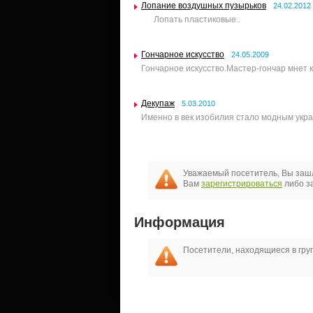
Лопание воздушных пузырьков
24.02.2012
Лопать пластиковые..
Гончарное искусство
24.05.2009
Гончарное искусство.Мастер-гончар мнет к
Декупаж
5.03.2010
Именно в век изобилия стало модным укра
Уважаемый посетитель, Вы зашл
Вам
зарегистрироваться
либо за
Информация
Посетители, находящиеся в гр