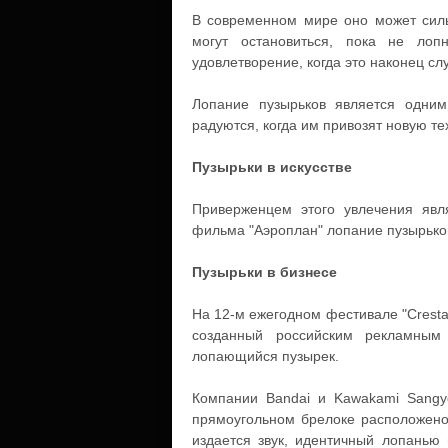
В современном мире оно может сильн
могут остановиться, пока не лоп
удовлетворение, когда это наконец сл
Лопание пузырьков является одни
радуются, когда им привозят новую т
Пузырьки в искусстве
Приверженцем этого увлечения явл
фильма "Аэроплан" лопание пузырько
Пузырьки в бизнесе
На 12-м ежегодном фестивале "Cresta
созданный российским рекламным
лопающийся пузырек.
Компании Bandai и Kawakami Sangyo
прямоугольном брелоке расположено 
издается звук, идентичный лопанью 