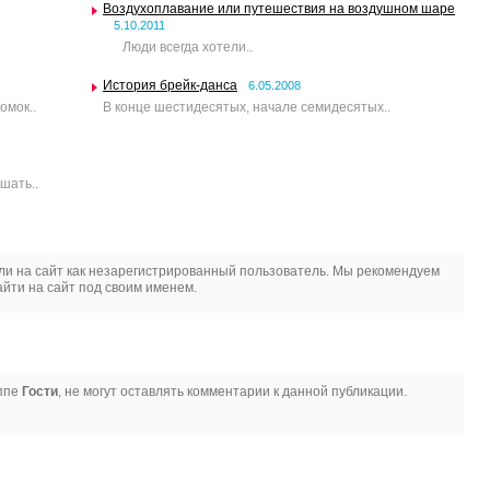
Воздухоплавание или путешествия на воздушном шаре
5.10.2011
Люди всегда хотели..
История брейк-данса
6.05.2008
омок..
В конце шестидесятых, начале семидесятых..
шать..
и на сайт как незарегистрированный пользователь. Мы рекомендуем
йти на сайт под своим именем.
уппе
Гости
, не могут оставлять комментарии к данной публикации.