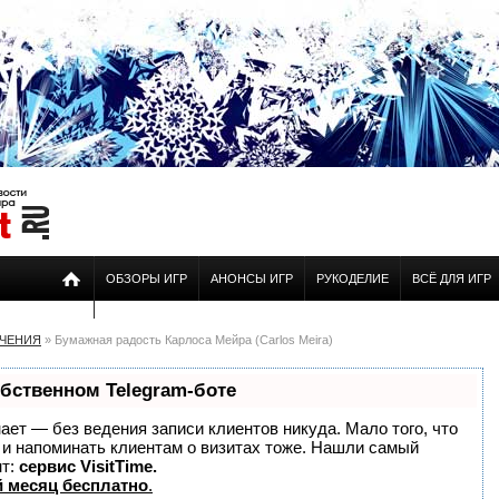
ОБЗОРЫ ИГР
АНОНСЫ ИГР
РУКОДЕЛИЕ
ВСЁ ДЛЯ ИГР
ЕЧЕНИЯ
» Бумажная радость Карлоса Мейра (Carlos Meira)
обственном Telegram-боте
знает — без ведения записи клиентов никуда. Мало того, что
о и напоминать клиентам о визитах тоже. Нашли самый
нт:
сервис VisitTime.
 месяц бесплатно
.