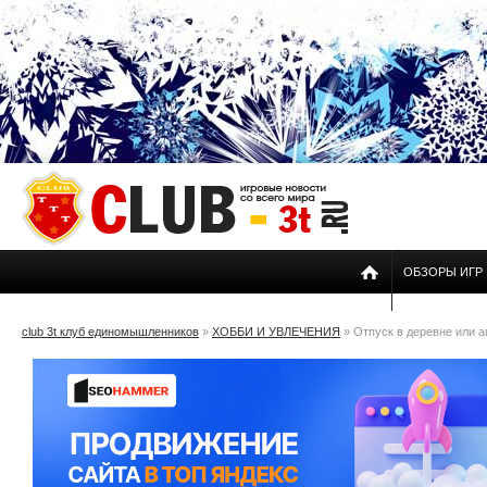
ОБЗОРЫ ИГР
club 3t клуб единомышленников
»
ХОББИ И УВЛЕЧЕНИЯ
» Отпуск в деревне или а