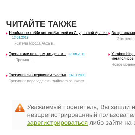
ЧИТАЙТЕ ТАКЖЕ
Необычное хобби автолюбителей из Саудовской Аравии
Экстремальны
12.01.2012
Экстремальн
Жители города Абха в..
Трекинг или по горам, по долам...
Yarnbombing:
18.08.2011
мегаполисов
Трекинг –..
Новое модное
Треккинг или к вершинам счастья
14.01.2009
Треккинг в переводе с английского означает..
Уважаемый посетитель, Вы зашли н
незарегистрированный пользовате
зарегистрироваться
либо зайти на 