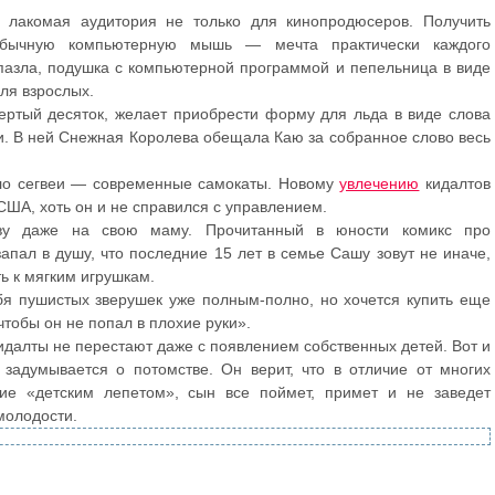
 лакомая аудитория не только для кинопродюсеров. Получить
обычную компьютерную мышь — мечта практически каждого
 пазла, подушка с компьютерной программой и пепельница в виде
для взрослых.
ртый десяток, желает приобрести форму для льда в виде слова
зки. В ней Снежная Королева обещала Каю за собранное слово весь
ело сегвеи — современные самокаты. Новому
увлечению
кидалтов
США, хоть он и не справился с управлением.
ву даже на свою маму. Прочитанный в юности комикс про
апал в душу, что последние 15 лет в семье Сашу зовут не иначе,
ть к мягким игрушкам.
бя пушистых зверушек уже полным-полно, но хочется купить еще
чтобы он не попал в плохие руки».
идалты не перестают даже с появлением собственных детей. Вот и
задумывается о потомстве. Он верит, что в отличие от многих
ие «детским лепетом», сын все поймет, примет и не заведет
молодости.