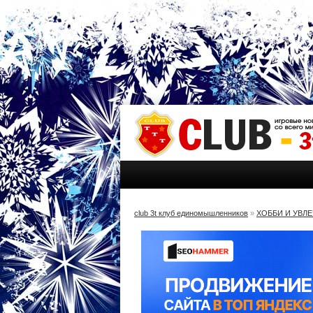
club 3t клуб единомышленников
»
ХОББИ И УВЛ