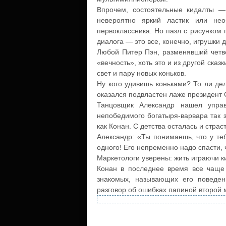
Впрочем, состоятельные кидалты —
невероятно яркий ластик или не
первоклассника. Но пазл с рисунком
диалога — это все, конечно, игрушки 
Любой Питер Пэн, разменявший четве
«вечность», хоть это и из другой ска
свет и пару новых коньков.
Ну кого удивишь коньками? То ли д
оказался подвластен лаже президент 
Танцовщик Александр нашел упра
непобедимого богатыря-варвара так з
как Конан. С детства осталась и страс
Александр: «Ты понимаешь, что у те
одного! Его непременно надо спасти, 
Маркетологи уверены: жить играючи к
Конан в последнее время все чаще 
знакомых, называющих его поведен
разговор об ошибках папиной второй 