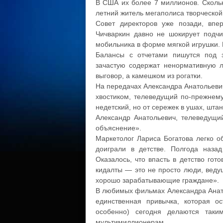
В США их более 7 миллионов. Сколько
летний житель мегаполиса творческо
Совет директоров уже позади, вп
Чичваркин давно не шокирует подч
мобильника в форме мягкой игрушки. 
Балансы с отчетами пишутся под з
зачастую содержат ненормативную ле
выговор, а камешком из рогатки.
На передачах Александра Анатольевич
хвостиком, телеведущий по-прежнем
недетский, но от сережек в ушах, шта
Александр Анатольевич, телеведущи
объяснение».
Маркетолог Лариса Богатова легко о
доиграли в детстве. Полгода наза
Оказалось, что впасть в детство го
кидалты — это не просто люди, веду
хорошо зарабатывающие граждане».
В любимых фильмах Александра Анато
единственная привычка, которая о
особенно) сегодня делаются таки
мультимиллионерам.