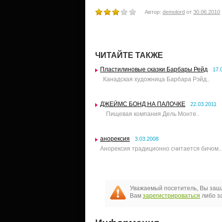
Автор:
demolord
от
30.06.2010
ЧИТАЙТЕ ТАКЖЕ
Пластилиновые сказки Барбары Рейд
17.
Канадская художница Барбара Рэйд..
ДЖЕЙМС БОНД НА ПАЛОЧКЕ
22.03.2011
Пищевая компания Дель Монте..
анорексия
3.03.2008
Анорексия традиционно считается бичом..
Уважаемый посетитель, Вы зашл
Вам
зарегистрироваться
либо за