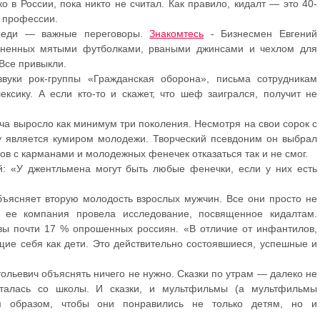
 в России, пока никто не считал. Как правило, кидалт — это 40-
й профессии.
ереди — важные переговоры.
Знакомтесь
- Бизнесмен Евгений
иненных мятыми футболками, рваными джинсами и чехлом для
Все привыкли.
вуки рок-группы «Гражданская оборона», письма сотрудникам
ксику. А если кто-то и скажет, что шеф заигрался, получит не
а выросло как минимум три поколения. Несмотря на свои сорок с
у является кумиром молодежи. Творческий псевдоним он выбрал
нов с карманами и молодежных фенечек отказаться так и не смог.
й: «У джентльмена могут быть любые фенечки, если у них есть
бъясняет вторую молодость взрослых мужчин. Все они просто не
д ее компания провела исследование, посвященное кидалтам.
товы почти 17 % опрошенных россиян. «В отличие от инфантилов,
щие себя как дети. Это действительно состоявшиеся, успешные и
льевич объяснять ничего не нужно. Сказки по утрам — далеко не
сталась со школы. И сказки, и мультфильмы (а мультфильмы
м образом, чтобы они понравились не только детям, но и