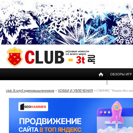
ОБЗОРЫ ИГР
club 3t клуб единомышленников
»
ХОББИ И УВЛЕЧЕНИЯ
» СФИНКС "Кошка без ше