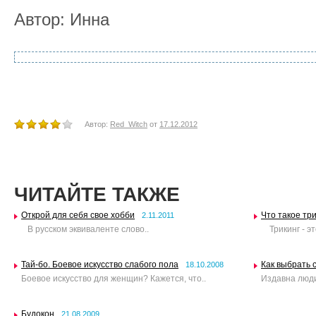
Автор: Инна
Автор:
Red_Witch
от
17.12.2012
ЧИТАЙТЕ ТАКЖЕ
Открой для себя свое хобби
Что такое трик
2.11.2011
В русском эквиваленте слово..
Трикинг - это
Тай-бо. Боевое искусство слабого пола
Как выбрать 
18.10.2008
Боевое искусство для женщин? Кажется, что..
Издавна люди
Будокон
21.08.2009