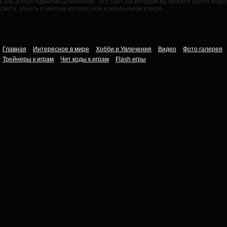
Club 3t клуб единомышленников - это сайт, на котором вы можете найти ин
света, узнать о многом интересном и необычном в мире.
Главная
Интересное в мире
Хобби и Увлечения
Видео
Фото галерея
Трейнеры к играм
Чит коды к играм
Flash игры