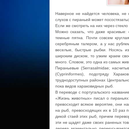
Наверное не найдется человека, не 
слухов с пираньей может посостязатьс
Если же смотреть на них через стекло
Можно сказать, что даже красивые: 
темные пятна. Почти совсем круглая
серебряным талером, а у нас рублем
веселые, быстрые рыбки. Носясь из
широким диском, то узким краем свое
много. Словом, это одна из самых жи
Пираньевые (Serrasalmidae; насчиты
(Cypriniformes), подотряду Хара
труднодоступных районах Центральн
пока видов хараковидных рыб.
В переводе с португальского название
«Жизнь животных» писал о пираньях
превосходит всякое вероятие, они на
на рыб, превосходящих их в 10 раз 
дикой стаей этих рыб, причем перево
эти не щадят даже своих раненых тов
дерева моментально перекусывается