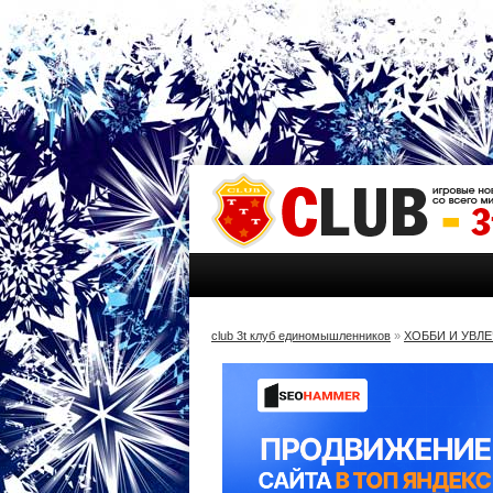
club 3t клуб единомышленников
»
ХОББИ И УВЛ