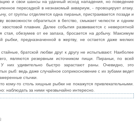
уацию и свои шансы на удачный исход нападения, но поведение
ленное пересадкой в незнакомый аквариум, - провоцирует атаку.
ычу, от группы отделяется одна пиранья, пристраивается позади и
у возможности обратиться в бегство, смыкает челюсти и одним
ет хвостовой плавник. Далее события развиваются с невероятной
ся стая, обезумев от ее запаха, бросается на добычу. Максимум
ой рыбки, предназначенной в жертву, не остается даже мелких
 стайные, братской любви друг к другу не испытывают. Наиболее
его, являются резервным источником пищи. Пираньи, по всей
У них удивительно быстро зарастают раны. Очевидно, это
ых рыб: ведь даже случайное соприкосновение с их зубами ведет
намеренные стычки.
что кому-то столь хищные рыбки не покажутся привлекательными.
нно: наблюдать за ними чрезвычайно интересно.
9