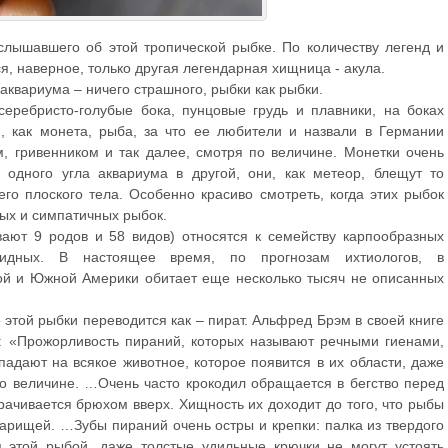
слышавшего об этой тропической рыбке. По количеству легенд и
я, наверное, только другая легендарная хищница - акула.
 аквариума – ничего страшного, рыбки как рыбки.
серебристо-голубые бока, пунцовые грудь и плавники, на боках
, как монета, рыба, за что ее любители и назвали в Германии
, гривенником и так далее, смотря по величине. Монетки очень
 одного угла аквариума в другой, они, как метеор, блещут то
го плоского тела. Особенно красиво смотреть, когда этих рыбок
вых и симпатичных рыбок.
вают 9 родов и 58 видов) относятся к семейству карпообразных
ковидных. В настоящее время, по прогнозам ихтиологов, в
ой и Южной Америки обитает еще несколько тысяч не описанных
 этой рыбки переводится как – пират. Альфред Брэм в своей книге
: «Прожорливость пираний, которых называют речными гиенами,
падают на всякое животное, которое появится в их области, даже
по величине. …Очень часто крокодил обращается в бегство перед
рачивается брюхом вверх. Хищность их доходит до того, что рыбы
арищей. …Зубы пираний очень остры и крепки: палка из твердого
 этой рыбой, даже толстые удильные крючки не могут устоять