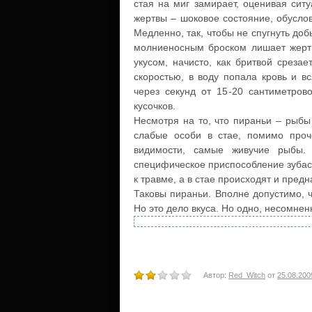
стая на миг замирает, оценивая сит
жертвы – шоковое состояние, обуслов
Медленно, так, чтобы не спугнуть доб
молниеносным броском лишает жертв
укусом, начисто, как бритвой среза
скоростью, в воду попала кровь и в
через секунд от 15-20 сантиметров
кусочков.
Несмотря на то, что пираньи – рыбы
слабые особи в стае, помимо проч
видимости, самые живучие рыбы. 
специфическое приспособление зубаст
к травме, а в стае происходят и пред
Таковы пираньи. Вполне допустимо, 
Но это дело вкуса. Но одно, несомне
Автор:
Red_Witch
от
25.08.200