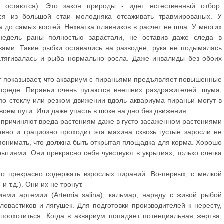
и остаются). Это закон природы - идет естественный отбор.
ся из большой стаи молодняка отсаживать травмированых. У
 до самых костей. Нехватка плавников в расчет не шла. У многих
 недель раны полностью зарастали, не оставив даже следа в
зами. Такие рыбки оставались на разводне, рука не подымалась
атягивалась и рыба нормально росла. Даже инвалиды без обоих
т показывает, что аквариум с пираньями предъявляет повышенные
среде. Пираньи очень пугаются внешних раздражителей: шума,
о стеклу или резком движении вдоль аквариума пираньи могут в
своем пути. Или даже упасть в шоке на дно без движения.
е причиняют вреда растениям даже в густо засаженном растениями
вно и грациозно проходит эта махина сквозь густые заросли не
 понимать, что должна быть открытая площадка для корма. Хорошо
рытиями. Они прекрасно себя чувствуют в укрытиях, только слегка
о прекрасно содержать взрослых пираний. Во-первых, с мелкой
 т.д.). Они их не тронут.
ями артемии (Artemia salina), кальмар, наряду с живой рыбой
овастиков и лягушек. Для подготовки производителей к нересту,
поохотиться. Когда в аквариум попадает потенциальная жертва,