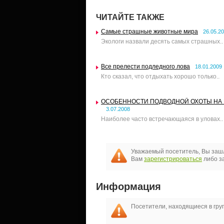
ЧИТАЙТЕ ТАКЖЕ
Самые страшные животные мира
26.05.2
Экологи назвали десять самых страшных..
Все прелести подледного лова
18.01.2009
Кто сказал, что отдыхать хорошо только..
ОСОБЕННОСТИ ПОДВОДНОЙ ОХОТЫ НА 
3.07.2008
Наиболее часто встречающаяся в уловах..
Уважаемый посетитель, Вы зашл
Вам
зарегистрироваться
либо за
Информация
Посетители, находящиеся в гр