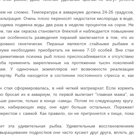
ем не сложно. Температура в аквариуме должна 24-26 градусов,
ильтрация. Очень плохо переносят недостаток кислорода в воде,
одима подмена воды два раза в неделю процентов на сорок. Не
м, так как окраска становится блеклой и наблюдается повышение
ая особенность разведения пираний заключается в том, что их
ировано генетически. Пираньи являются стайными рыбами и
иуме необходимо приобретать не менее 7-10 особей. Вне стаи
римитивная психика рыб плохо приспосабливается к отсутствию
оба применить закрепленные на протяжении тысяч поколений
ам. У одиночных экземпляров нет возможности реализации
ртву. Рыба находится в состоянии постоянного стресса и, как
и стая сформировалась, в ней четкий матриархат. Если кормить
о бросая их в аквариум, то первой вылетает "главная мама", за
е рангом, только в конце -самцы. Потом по следующему кругу.
ок, набирающих икру, они едят больше остальных. Поражает
ерестом с самкой. Как правило, он не притронется к пище, пока
т эта удивительная рыбка. Удивительным восстановлением
выращивании подростков они часто кусают друг друга, вплоть до