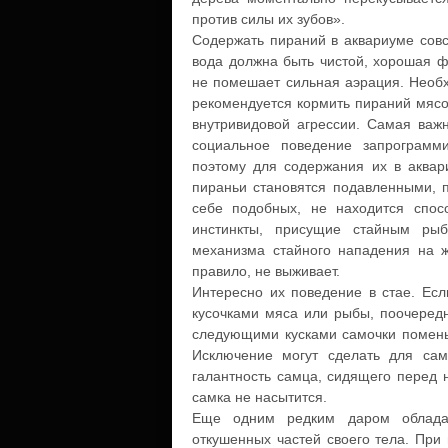
против силы их зубов».
Содержать пираний в аквариуме совс
вода должна быть чистой, хорошая ф
не помешает сильная аэрация. Необх
рекомендуется кормить пираний мясо
внутривидовой агрессии. Самая важн
социальное поведение запрограмм
поэтому для содержания их в аквар
пираньи становятся подавленными, п
себе подобных, не находится спос
инстинкты, присущие стайным рыб
механизма стайного нападения на же
правило, не выживает.
Интересно их поведение в стае. Есл
кусочками мяса или рыбы, поочередн
следующими кусками самочки поменьш
Исключение могут сделать для сам
галантность самца, сидящего перед н
самка не насытится.
Еще одним редким даром обладае
откушенных частей своего тела. При 