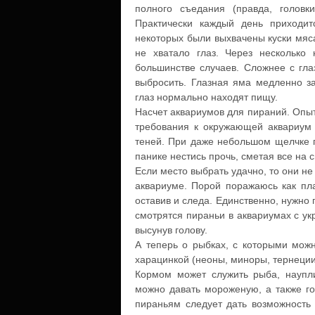
полного съедания (правда, головк
Практически каждый день приходит
некоторых были выхвачены куски мяса
не хватало глаз. Через несколько
большинстве случаев. Сложнее с гла
выбросить. Глазная яма медленно з
глаз нормально находят пищу.
Насчет аквариумов для пираний. Опы
требования к окружающей аквариум 
теней. При даже небольшом щелчке п
панике нестись прочь, сметая все на 
Если место выбрать удачно, то они н
аквариуме. Порой поражаюсь как пла
оставив и следа. Единственно, нужно
смотрятся пираньи в аквариумах с ук
высунув голову.
А теперь о рыбках, с которыми можн
харацинкой (неоны, миноры, тернеции и
Кормом может служить рыба, наупли
можно давать мороженую, а также гол
пираньям следует дать возможность 