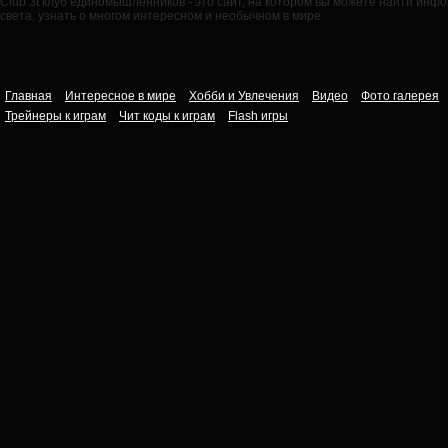
Club 3t клуб единомышленников - это сайт, на котором вы можете найти ин
света, узнать о многом интересном и необычном в мире.
Главная
Интересное в мире
Хобби и Увлечения
Видео
Фото галерея
Трейнеры к играм
Чит коды к играм
Flash игры