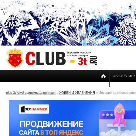
ОБЗОРЫ ИГР
club 3t клуб единомышленников
»
ХОББИ И УВЛЕЧЕНИЯ
» История возникновени