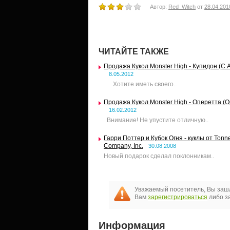
Автор:
Red_Witch
от
28.04.201
ЧИТАЙТЕ ТАКЖЕ
Продажа Кукол Monster High - Купидон (C.A
8.05.2012
Хотите иметь своего..
Продажа Кукол Monster High - Оперетта (Op
16.02.2012
Внимание! Не упустите отличную..
Гарри Поттер и Кубок Огня - куклы от Tonne
Company, Inc.
30.08.2008
Новый подарок сделал поклонникам..
Уважаемый посетитель, Вы зашл
Вам
зарегистрироваться
либо за
Информация