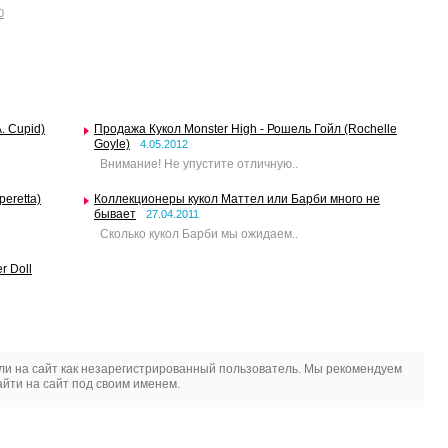
0
. Cupid)
Продажа Кукол Monster High - Рошель Гойл (Rochelle
Goyle)
4.05.2012
Внимание! Не упустите отличную..
eretta)
Коллекционеры кукол Маттел или Барби много не
бывает
27.04.2011
Сколько кукол Барби мы ожидаем..
r Doll
и на сайт как незарегистрированный пользователь. Мы рекомендуем
йти на сайт под своим именем.