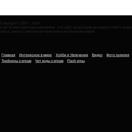
Copyright © 2007 - 2024
Club 3t клуб единомышленников - это сайт, на котором вы можете найти ин
света, узнать о многом интересном и необычном в мире.
Главная
Интересное в мире
Хобби и Увлечения
Видео
Фото галерея
Трейнеры к играм
Чит коды к играм
Flash игры