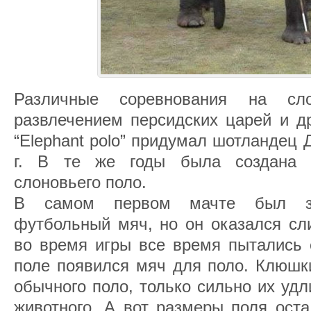
Различные соревнования на с
развлечением персидских царей и д
“Elephant polo” придумал шотландец
г. В те же годы была создана 
слоновьего поло.
В самом первом мачте был за
футбольный мяч, но он оказался сл
во время игры все время пытались е
поле появился мяч для поло. Клюшк
обычного поло, только сильно их уд
животного. А вот размеры поля ост