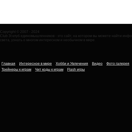
Copyright © 2007 - 2024
Club 3t клуб единомышленников - это сайт, на котором вы можете найти ин
света, узнать о многом интересном и необычном в мире.
Главная
Интересное в мире
Хобби и Увлечения
Видео
Фото галерея
Трейнеры к играм
Чит коды к играм
Flash игры