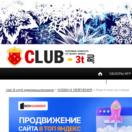
ОБЗОРЫ ИГР
club 3t клуб единомышленников
»
ХОББИ И УВЛЕЧЕНИЯ
» Игра в поло на слонах