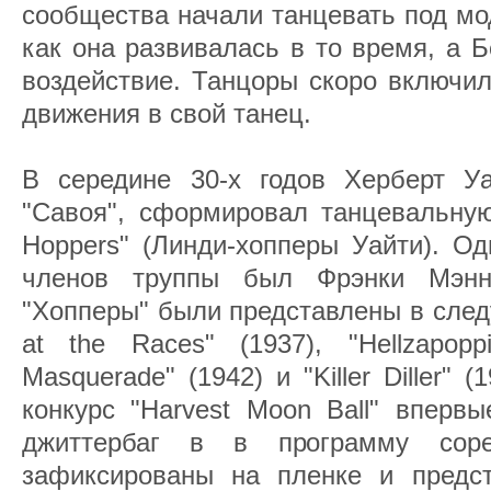
сообщества начали танцевать под мод
как она развивалась в то время, а 
воздействие. Танцоры скоро включи
движения в свой танец.
В середине 30-х годов Херберт У
"Савоя", сформировал танцевальную 
Hoppers" (Линди-хопперы Уайти). О
членов труппы был Фрэнки Мэннин
"Хопперы" были представлены в сле
at the Races" (1937), "Hellzapoppi
Masquerade" (1942) и "Killer Diller" 
конкурс "Harvest Moon Ball" вперв
джиттербаг в в программу сор
зафиксированы на пленке и предс