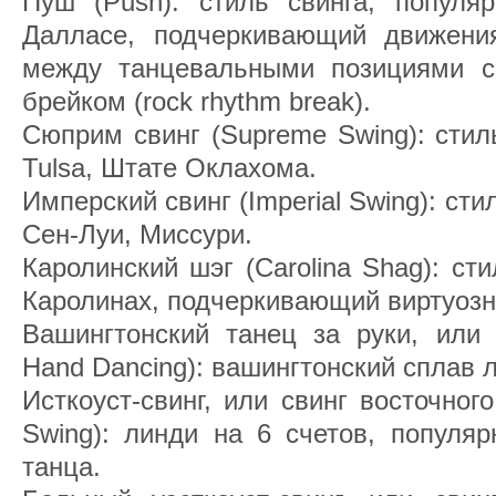
Пуш (Push): стиль свинга, популя
Далласе, подчеркивающий движени
между танцевальными позициями с
брейком (rock rhythm break).
Сюприм свинг (Supreme Swing): стил
Tulsa, Штате Оклахома.
Имперский свинг (Imperial Swing): сти
Cен-Луи, Mиссури.
Каролинский шэг (Carolina Shag): ст
Каролинах, подчеркивающий виртуознс
Вашингтонский танец за руки, или 
Hand Dancing): вашингтонский сплав 
Исткоуст-свинг, или свинг восточног
Swing): линди на 6 счетов, популя
танца.