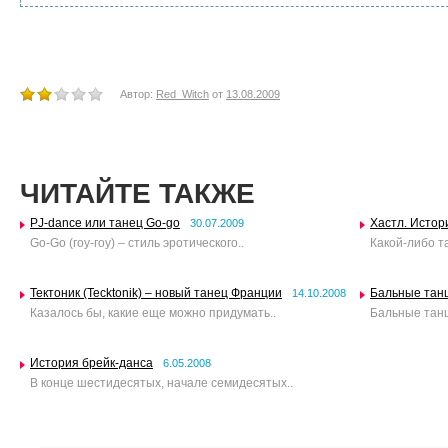
Автор:
Red_Witch
от
13.08.2009
ЧИТАЙТЕ ТАКЖЕ
PJ-dance или танец Go-go
Хастл. Истор
30.07.2009
Go-Go (гоу-гоу) – стиль эротического..
Какой-либо т
Тектоник (Tecktonik) – новый танец Франции
Бальные тан
14.10.2008
Казалось бы, какие еще можно придумать..
Бальные танц
История брейк-данса
6.05.2008
В конце шестидесятых, начале семидесятых..