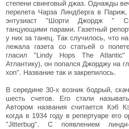
степени свинговый джаз. Однажды веч
перелета Чарза Линдберга в Париж,
энтузиаст "Шорти Джордж " С
танцующими парами. Газетный репорт
у них за танец. Так случилось, что н
лежала газета со статьей о полете
гласил "Lindy Hops The Atlantic"
Атлантику), он попался Джорджу на гл
хоп". Название так и закрепилось.
В середине 30-х возник бодрый, ска
шесть счетов. Его стали называть д
Автором названия считается Кэб Кэ
когда в 1934 году в репертуаре его 
"Jitterbug". С появлением линди