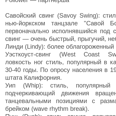
Савойский свинг (Savoy Swing): сти
нью-йоркском танцзале "Савой Б
первоначально исполнявшийся под с
свинг — очень быстрый, прыгучий, н
Линди (Lindy): более облагороженный 
Уэсткоуст-свинг (West Coast Sw
ловкость ног стиль, популярный в к
30-40 годы. По опросу населения в 1
штата Калифорния.
Уип (Whip): стиль, популярный
подчеркивающий движения враще
танцевальными позициями с разм
брейком (wave rhythm break).