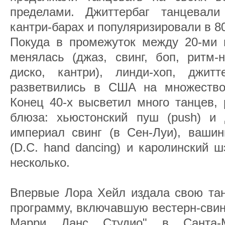
пределами. Джиттербаг танцевали
кантри-барах и популяризировали в 80
Покуда в промежуток между 20-ми 
менялась (джаз, свинг, боп, ритм-н
диско, кантри), линди-хоп, джит
разветвились в США на множество
Конец 40-х высветил много танцев, 
блюза: хьюстонский пуш (push) и д
империал свинг (в Cен-Луи), вашин
(D.C. hand dancing) и каролинский ш
несколько.
Впервые Лора Хейл издала свою тан
программу, включавшую вестерн-свинг
Марри Данс Студио" в Санта-