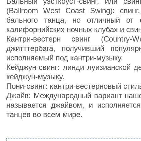
Бальный уэсткоуст-свинг, или свин
(Ballroom West Coast Swing): свин
бального танца, но отличный от 
калифорнийских ночных клубах и сви
Кантри-вестерн свинг (Country-W
джитттербага, получивший популя
исполняемый под кантри-музыку.
Кейджун-свинг: линди луизианской д
кейджун-музыку.
Пони-свинг: кантри-вестерновый стил
Джайв: Международный вариант наше
называется джайвом, и исполняется
танцев во всем мире.