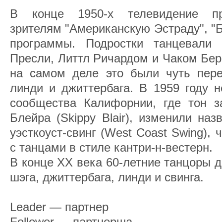
В конце 1950-х телевидение пр
зрителям "Американскую Эстраду", "
программы. Подростки танцевали 
Пресли, Литтл Ричардом и Чаком Берр
на самом деле это были чуть пере
линди и джиттербага. В 1959 году 
сообщества Калифорнии, где тон з
Блейра (Skippy Blair), изменили наз
уэсткоуст-свинг (West Coast Swing),
с танцами в стиле кантри-н-вестерн.
В конце ХХ века 60-летние танцоры д
шэга, джиттербага, линди и свинга.
Leader — партнер
Follower — партнерша