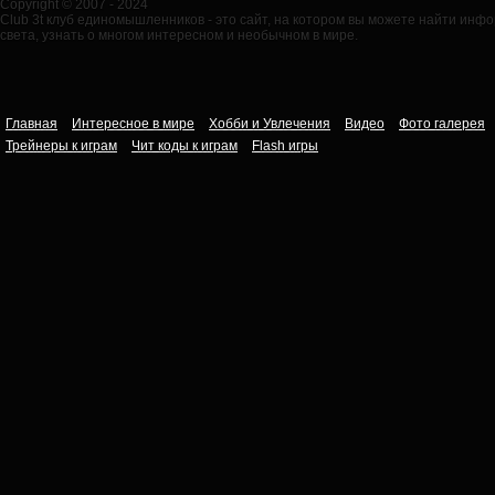
Copyright © 2007 - 2024
Club 3t клуб единомышленников - это сайт, на котором вы можете найти ин
света, узнать о многом интересном и необычном в мире.
Главная
Интересное в мире
Хобби и Увлечения
Видео
Фото галерея
Трейнеры к играм
Чит коды к играм
Flash игры