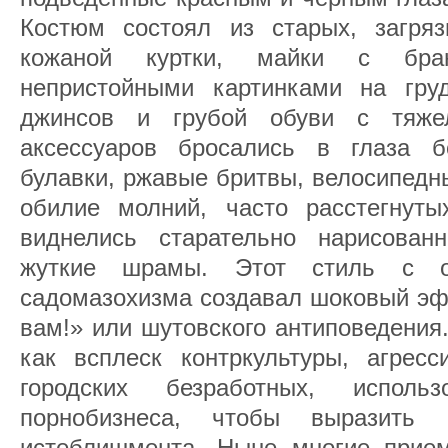
Костюм состоял из старых, загря
кожаной куртки, майки с бр
непристойными картинками на гру
джинсов и грубой обуви с тяже
аксессуаров бросались в глаза б
булавки, ржавые бритвы, велосипедн
обилие молний, часто расстегнут
виднелись старательно нарисован
жуткие шрамы. Этот стиль с о
садомазохизма создавал шоковый эф
вам!» или шутовского антиповедения
как всплеск контркультуры, агрес
городских безработных, исполь
порнобизнеса, чтобы выразить 
истеблишмента. Ныне многие прием