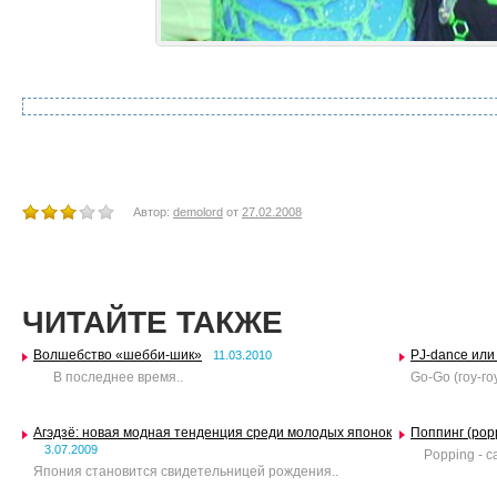
Автор:
demolord
от
27.02.2008
ЧИТАЙТЕ ТАКЖЕ
Волшебство «шебби-шик»
PJ-dance или
11.03.2010
В последнее время..
Go-Go (гоу-го
Агэдзё: новая модная тенденция среди молодых японок
Поппинг (pop
3.07.2009
Popping - са
Япония становится свидетельницей рождения..