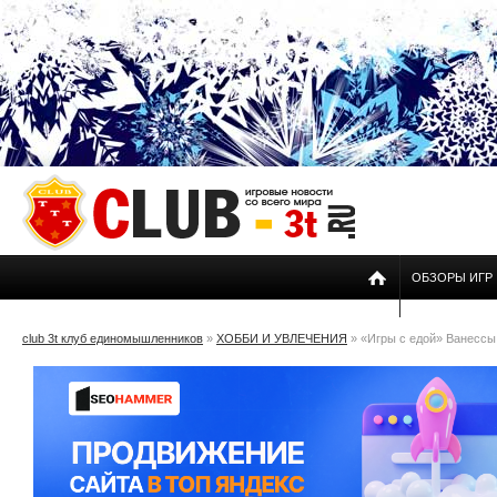
ОБЗОРЫ ИГР
club 3t клуб единомышленников
»
ХОББИ И УВЛЕЧЕНИЯ
» «Игры с едой» Ванессы