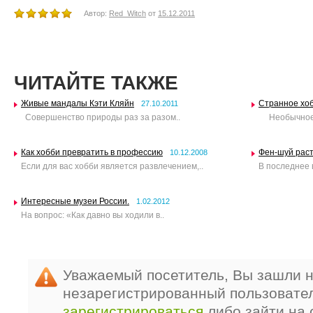
Автор:
Red_Witch
от
15.12.2011
ЧИТАЙТЕ ТАКЖЕ
Живые мандалы Кэти Кляйн
Странное хо
27.10.2011
Совершенство природы раз за разом..
Необычное х
Как хобби превратить в профессию
Фен-шуй рас
10.12.2008
Если для вас хобби является развлечением,..
В последнее 
Интересные музеи России.
1.02.2012
На вопрос: «Как давно вы ходили в..
Уважаемый посетитель, Вы зашли н
незарегистрированный пользовате
зарегистрироваться
либо зайти на 