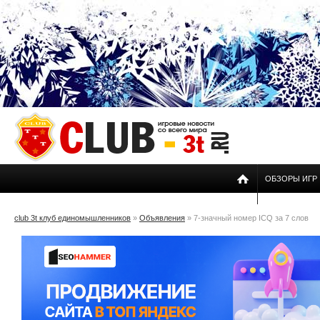
ОБЗОРЫ ИГР
club 3t клуб единомышленников
»
Объявления
» 7-значный номер ICQ за 7 слов