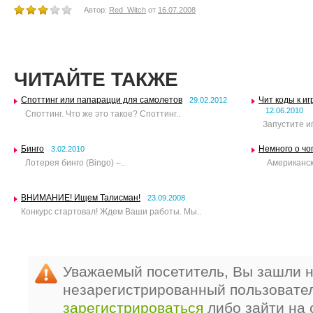
Автор:
Red_Witch
от
16.07.2008
ЧИТАЙТЕ ТАКЖЕ
Споттинг или папарацци для самолетов
Чит коды к иг
29.02.2012
12.06.2010
Споттинг. Что же это такое? Споттинг..
Запустите иг
Бинго
Немного о ч
3.02.2010
Лотерея бинго (Bingo) –..
Американски
ВНИМАНИЕ! Ищем Талисман!
23.09.2008
Конкурс стартовал! Ждем Ваши работы. Мы..
Уважаемый посетитель, Вы зашли н
незарегистрированный пользовате
зарегистрироваться
либо зайти на 