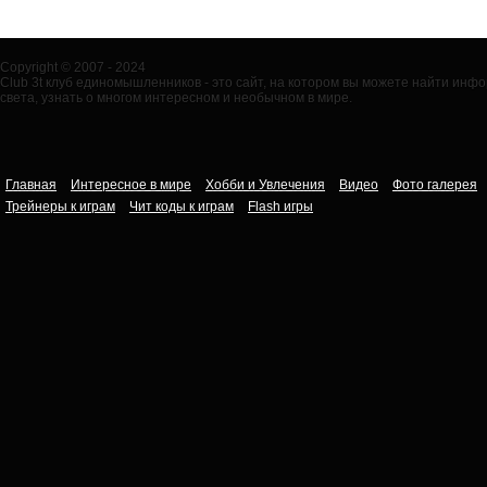
Copyright © 2007 - 2024
Club 3t клуб единомышленников - это сайт, на котором вы можете найти ин
света, узнать о многом интересном и необычном в мире.
Главная
Интересное в мире
Хобби и Увлечения
Видео
Фото галерея
Трейнеры к играм
Чит коды к играм
Flash игры