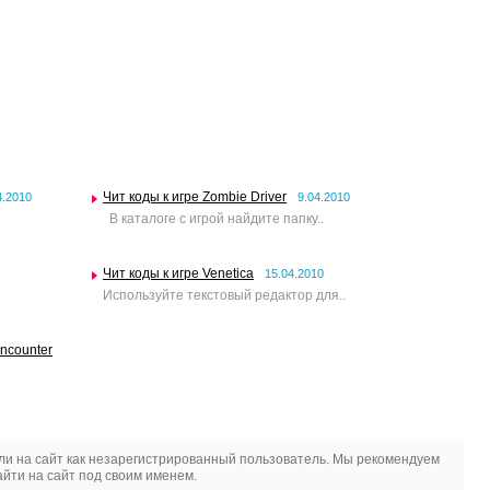
Чит коды к игре Zombie Driver
4.2010
9.04.2010
В каталоге с игрой найдите папку..
Чит коды к игре Venetica
15.04.2010
Используйте текстовый редактор для..
Encounter
и на сайт как незарегистрированный пользователь. Мы рекомендуем
йти на сайт под своим именем.