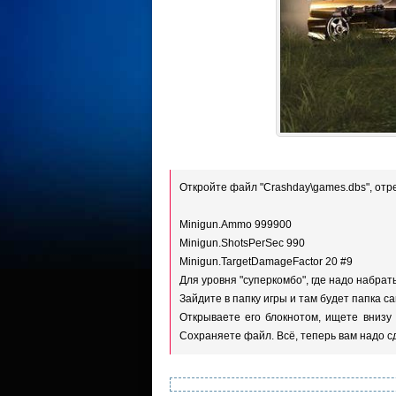
Откройте файл "Crashday\games.dbs", от
Minigun.Ammo 999900
Minigun.ShotsPerSec 990
Minigun.TargetDamageFactor 20 #9
Для уровня "суперкомбо", где надо набрать
Зайдите в папку игры и там будет папка care
Открываете его блокнотом, ищете внизу 
Сохраняете файл. Всё, теперь вам надо с