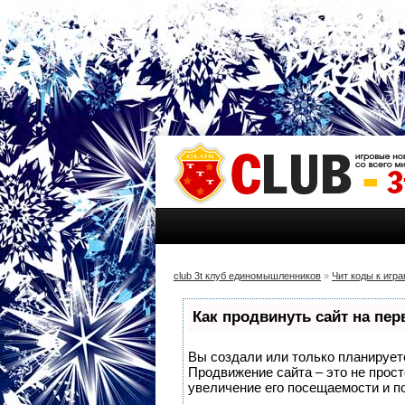
club 3t клуб единомышленников
»
Чит коды к игр
Как продвинуть сайт на пе
Вы создали или только планируете 
Продвижение сайта – это не прос
увеличение его посещаемости и п