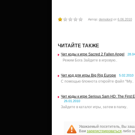
Автор:
demolord
от
6.06.2010
ЧИТАЙТЕ ТАКЖЕ
Чит коды к игре Sacred 2 Fallen Angel
28.0
Режим Бога Зайдите в игровую..
Чит код для игры Big Rig Europe
5.02.2010
С помощью блокнота откройте файл "\My..
Чит коды к игре Serious Sam HD: The First 
26.01.2010
Зайдите в каталог игры, затем в папку..
Уважаемый посетитель, Вы зашл
Вам
зарегистрироваться
либо за