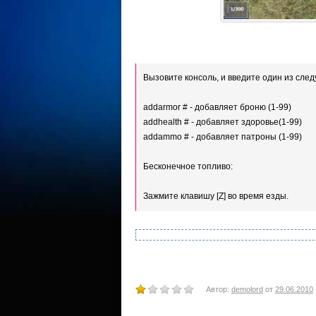
Вызовите консоль, и введите один из сле
addarmor # - добавляет броню (1-99)
addhealth # - добавляет здоровье(1-99)
addammo # - добавляет патроны (1-99)
Бесконечное топливо:
Зажмите клавишу [Z] во время езды.
Автор:
demolord
от
29.06.2010