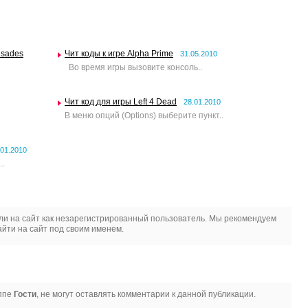
usades
Чит коды к игре Alpha Prime
31.05.2010
Во время игры вызовите консоль..
Чит код для игры Left 4 Dead
28.01.2010
В меню опций (Options) выберите пункт..
.01.2010
..
и на сайт как незарегистрированный пользователь. Мы рекомендуем
йти на сайт под своим именем.
уппе
Гости
, не могут оставлять комментарии к данной публикации.