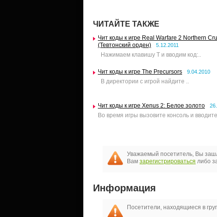
ЧИТАЙТЕ ТАКЖЕ
Чит коды к игре Real Warfare 2 Northern Cr
(Тевтонский орден)
5.12.2011
Нажимаем клавишу T и вводим код:..
Чит коды к игре The Precursors
9.04.2010
В директории с игрой найдите ..
Чит коды к игре Xenus 2: Белое золото
26
Во время игры вызовите консоль и вводите
Уважаемый посетитель, Вы зашл
Вам
зарегистрироваться
либо за
Информация
Посетители, находящиеся в гр