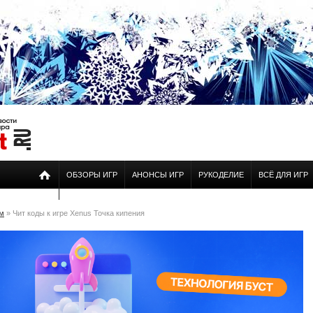
ОБЗОРЫ ИГР
АНОНСЫ ИГР
РУКОДЕЛИЕ
ВСЁ ДЛЯ ИГР
ам
» Чит коды к игре Xenus Точка кипения