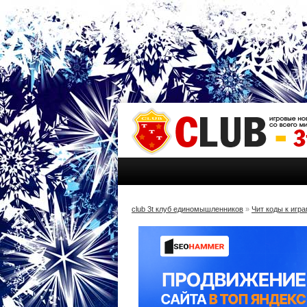
club 3t клуб единомышленников
»
Чит коды к игр