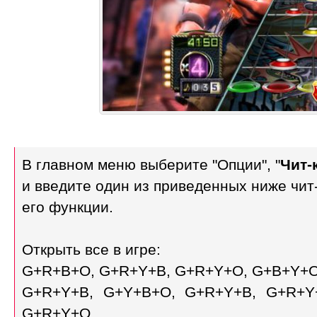
В главном меню выберите "Опции", "
Чит-
и введите один из приведенных ниже чит
его функции.
Открыть все в игре:
G+R+B+O, G+R+Y+B, G+R+Y+O, G+B+Y+O
G+R+Y+B, G+Y+B+O, G+R+Y+B, G+R+Y
G+R+Y+O.