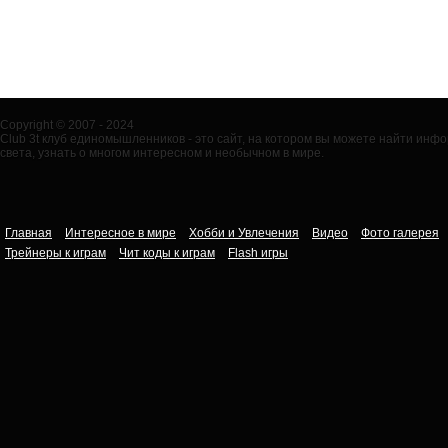
Copyright © 2007 - 2024
Club 3t клуб единомышленников - это сайт, на котором вы можете найти ин
света, узнать о многом интересном и необычном в мире.
Главная
Интересное в мире
Хобби и Увлечения
Видео
Фото галерея
Трейнеры к играм
Чит коды к играм
Flash игры