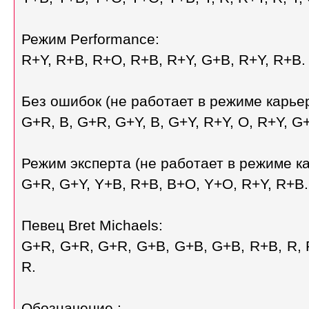
Режим Performance:
R+Y, R+B, R+O, R+B, R+Y, G+B, R+Y, R+B.
Без ошибок (не работает в режиме карье
G+R, B, G+R, G+Y, B, G+Y, R+Y, O, R+Y, G+
Режим эксперта (не работает в режиме к
G+R, G+Y, Y+B, R+B, B+O, Y+O, R+Y, R+B.
Певец Bret Michaels:
G+R, G+R, G+R, G+B, G+B, G+B, R+B, R, R
R.
Обозначение :