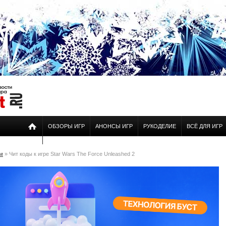
ОБЗОРЫ ИГР
АНОНСЫ ИГР
РУКОДЕЛИЕ
ВСЁ ДЛЯ ИГР
ам
» Чит коды к игре Star Wars The Force Unleashed 2