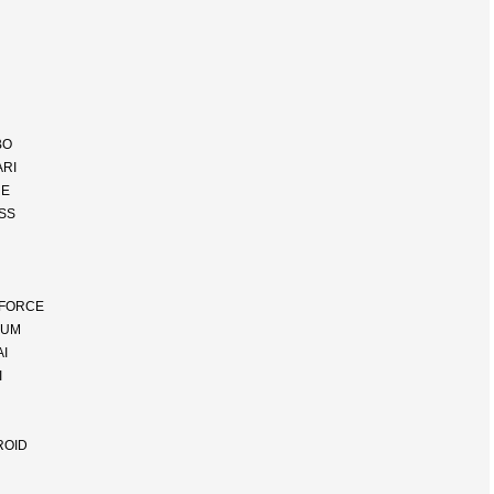
BO
ARI
RE
SS
FORCE
CUM
I
I
ROID