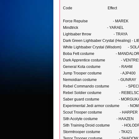
Code Effect
Force Repulse - MAREK
Mindtrick - YARAEL
Lightsaber throw - TRAYA
Dark Green Lightsaber Crystal (Healing) - LI
White Lightsaber Crystal (Wisdom) - SOL
Boba Fett costume - MANDALO
Dark Apprentice costume - VENTRE
General Kota costume - RAHM
Jump Trooper costume - AJP400
Nemoidian costume - GUNRAY
Rebel Commando costume - SPEC
Rebel Soldier costume - REBELS
Saber guard costume - MORGUKA
Experimental Jedi armor costume - NOM
Scout Trooper costume - HARPER
Sith Acolyte costume - HAAZEN
Sith Training Droid costume - HOLOD
Stormtrooper costume - TK421
Terror Trooper costume - SHADOW