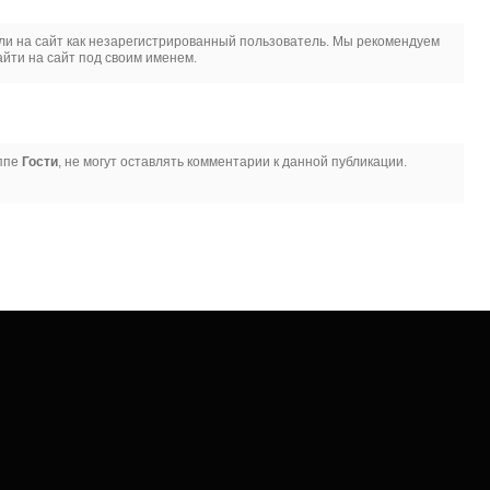
и на сайт как незарегистрированный пользователь. Мы рекомендуем
йти на сайт под своим именем.
уппе
Гости
, не могут оставлять комментарии к данной публикации.
 котором вы можете найти информацию о разнообразных хобби и увлечениях,
 в мире.
ения
Видео
Фото галерея
С миру по нитке
Блог Red Witch
Рукоделие
ры