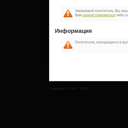
Уважаемый посетитель, Вы зашл
Вам
зарегистрироваться
либо за
Информация
Посетители, находящиеся в гр
Copyright © 2007 - 2024
Club 3t клуб единомышленников - это сайт, на
света, узнать о многом интересном и необычном
Главная
Интересное в мире
Хобби и Увлеч
Трейнеры к играм
Чит коды к играм
Flash иг