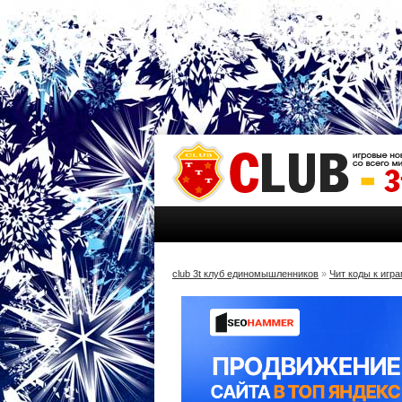
club 3t клуб единомышленников
»
Чит коды к игр