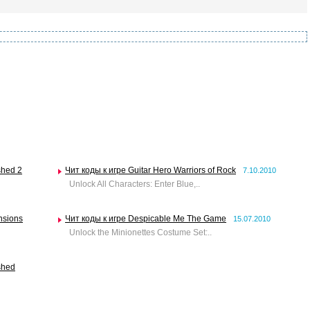
shed 2
Чит коды к игре Guitar Hero Warriors of Rock
7.10.2010
Unlock All Characters: Enter Blue,..
nsions
Чит коды к игре Despicable Me The Game
15.07.2010
Unlock the Minionettes Costume Set:..
shed