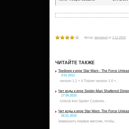
Автор:
demolord
от
2.11.2010
ЧИТАЙТЕ ТАКЖЕ
Трейнер к игре Star Wars - The Force Unlea
3.01.2012
version 1.1 + 4 Trainer version 1.0 +..
Чит коды к игре Spider-Man Shattered Dime
17.09.2010
Unlock Iron Spider Costume:..
Чит коды к игре Star Wars: The Force Unlea
26.01.2010
Завершить первую миссию, чтобы..