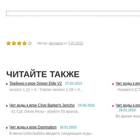
Автор:
demolord
от
7.07.2012
ЧИТАЙТЕ ТАКЖЕ
Трейнер к игре Sniper Elite V2
Чит коды к иг
27.02.2013
version 1.11 + 4 - Trainer version 1.08 + 4..
Нажмите [CTR
Чит коды к игре Clive Barker's Jericho
Чит коды к и
29.06.2010
26.01.2010
01 Cpt. Devin Ross - убейте 50 врагов..
Во время игры
Чит коды к игре Damnation
26.01.2010
В меню Unlockables вводите следующие коды..