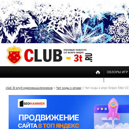
ОБЗОРЫ ИГР
club 3t клуб единомышленников
»
Чит коды к играм
» Чит коды к игре Sniper Elite V2