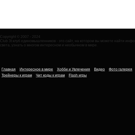
Copyright © 2007 - 2024
Club 3t клуб единомышленников - это сайт, на котором вы можете найти ин
света, узнать о многом интересном и необычном в мире.
Главная
Интересное в мире
Хобби и Увлечения
Видео
Фото галерея
Трейнеры к играм
Чит коды к играм
Flash игры