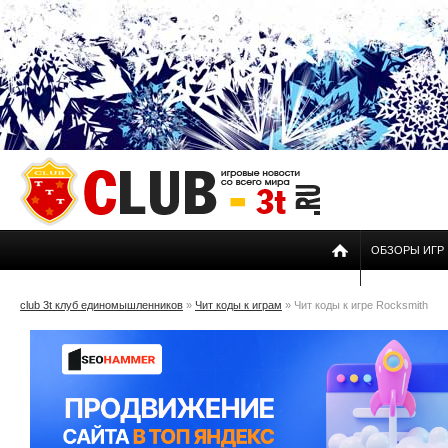
ОБЗОРЫ ИГР
club 3t клуб единомышленников
»
Чит коды к играм
» Чит коды к игре Rocksmith