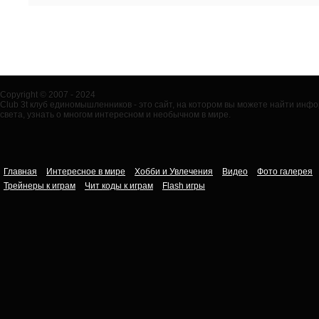
Copyright © 2007 - 2024
Club 3t клуб единомышленников - это сайт, на котором вы можете найти ин
света, узнать о многом интересном и необычном в мире.
Главная
Интересное в мире
Хобби и Увлечения
Видео
Фото галерея
Трейнеры к играм
Чит коды к играм
Flash игры