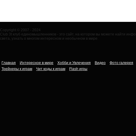
Copyright © 2007 - 2024
Club 3t клуб единомышленников - это сайт, на котором вы можете найти ин
света, узнать о многом интересном и необычном в мире.
Главная
Интересное в мире
Хобби и Увлечения
Видео
Фото галерея
Трейнеры к играм
Чит коды к играм
Flash игры