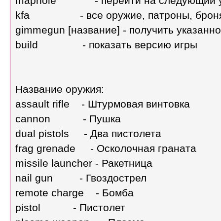
maphole - перейти на следующий у
kfa - все оружие, патроны, броня 
gimmegun [название] - получить указанн
build - показать версию игры
Название оружия:
assault rifle - Штурмовая винтовка
cannon - Пушка
dual pistols - Два пистолета
frag grenade - Осколочная граната
missile launcher - Ракетница
nail gun - Гвоздострел
remote charge - Бомба
pistol - Пистолет