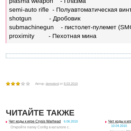
plasma weapon - Плазма
semi-auto rifle - Полуавтоматическая вин
shotgun - Дробовик
submachinegun - пистолет-пулемет (SM
proximity - Пехотная мина
Автор:
demolord
от
8.03.2010
ЧИТАЙТЕ ТАКЖЕ
Чит коды к игре Crysis Warhead
Чит коды к иг
6.06.2010
10.04.2010
Откройте папку Config в каталоге с..