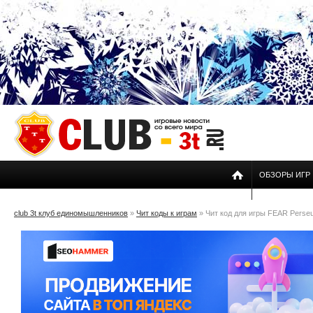
ОБЗОРЫ ИГР
club 3t клуб единомышленников
»
Чит коды к играм
» Чит код для игры FEAR Perse