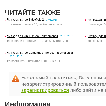
ЧИТАЙТЕ ТАКЖЕ
Чит коды к игре Battlefield 2
Чит код для и
3.06.2010
Нажмите клавишу "~", чтобы появилась..
С помощью бл
Чит код для игры Unreal Tournament 3
Чит код для иг
28.01.2010
Во время игры нажмите на клавишу [Tab] или..
Консоль дост
Чит коды к игре Company of Heroes: Tales of Valor
26.01.2010
Во время игры, нажмите [Ctrl] + [Shift ]+[~]..
Уважаемый посетитель, Вы зашли н
незарегистрированный пользовате
зарегистрироваться
либо зайти на 
Информация