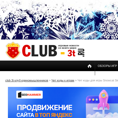
ОБЗОРЫ ИГР
club 3t клуб единомышленников
»
Чит коды к играм
» Чит коды для игры Snowcat Si