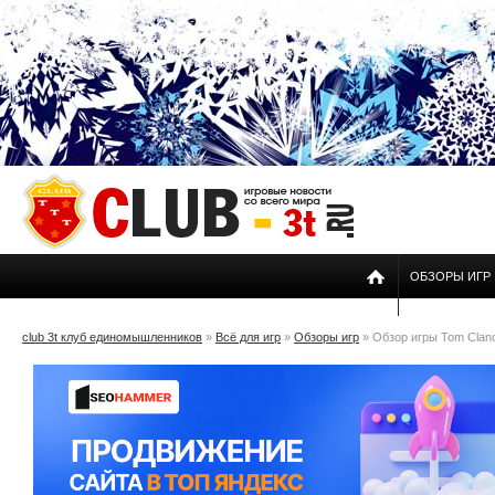
ОБЗОРЫ ИГР
club 3t клуб единомышленников
»
Всё для игр
»
Обзоры игр
» Обзор игры Tom Clancy's