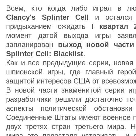
Всем, кто когда либо играл в 
Clancy's Splinter Cell
и остался 
придыханием ожидать
I квартал 
момент датой выхода игры заявл
запланирован
выход новой част
Splinter Cell: Blacklist
.
Как и все предыдущие серии, новая
шпионской игры, где главный герой
защитой интересов США от всевозмож
В новой части знаменитой серии иг
разработчики решили достаточно то
аспекты политической обстанов
Соединенные Штаты имеют военное п
двух третях стран третьего мира. Н
мира это перестало устраивать, и 