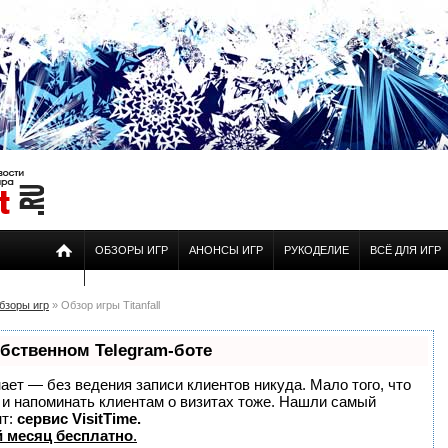
ОБЗОРЫ ИГР
АНОНСЫ ИГР
РУКОДЕЛИЕ
ВСЁ ДЛЯ ИГР
бзоры игр
» Обзор игры Titanfall
обственном Telegram-боте
знает — без ведения записи клиентов никуда. Мало того, что
о и напоминать клиентам о визитах тоже. Нашли самый
нт:
сервис VisitTime.
 месяц бесплатно
.