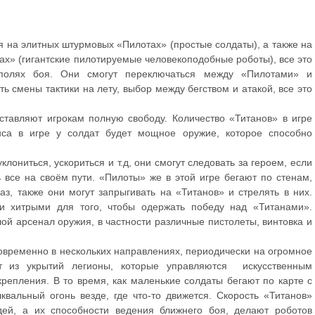
я на элитных штурмовых «Пилотах» (простые солдаты), а также на
х» (гигантские пилотируемые человекоподобные роботы), все это
полях боя. Они смогут переключаться между «Пилотами» и
ь смены тактики на лету, выбор между бегством и атакой, все это
тавляют игрокам полную свободу. Количество «Титанов» в игре
нса в игре у солдат будет мощное оружие, которое способно
лониться, ускориться и т.д, они смогут следовать за героем, если
ь все на своём пути. «Пилоты» же в этой игре бегают по стенам,
з, также они могут запрыгивать на «Титанов» и стрелять в них.
 хитрыми для того, чтобы одержать победу над «Титанами».
й арсенал оружия, в частности различные пистолеты, винтовка и
новременно в нескольких направлениях, периодически на огромное
 из укрытий легионы, которые управляются искусственным
репления. В то время, как маленькие солдаты бегают по карте с
квальный огонь везде, где что-то движется. Скорость «Титанов»
дей, а их способности ведения ближнего боя, делают роботов