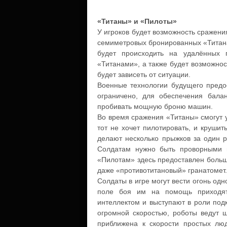
«Титаны» и «Пилоты»
У игроков будет возможность сражени
семиметровых бронированных «Титана
будет происходить на удалённых 
«Титанами», а также будет возможност
будет зависеть от ситуации.
Военные технологии будущего предос
ограничено, для обеспечения бала
пробивать мощную броню машин.
Во время сражения «Титаны» смогут ук
тот не хочет пилотировать, и крушит
делают несколько прыжков за один ра
Солдатам нужно быть проворными и
«Пилотам» здесь предоставлен большо
даже «противотитановый» гранатомет.
Солдаты в игре могут вести огонь од
поле боя им на помощь приходят
интеллектом и выступают в роли подк
огромной скоростью, роботы ведут ш
приближена к скорости простых лю