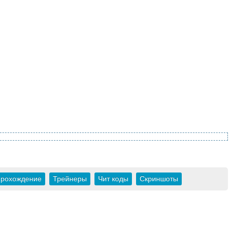
рохождение
Трейнеры
Чит коды
Скриншоты