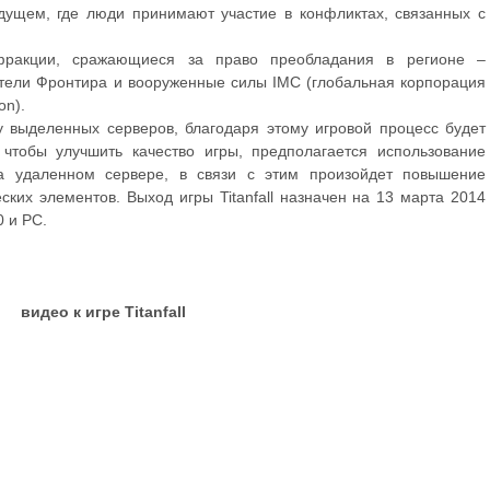
дущем, где люди принимают участие в конфликтах, связанных с
фракции, сражающиеся за право преобладания в регионе –
тели Фронтира и вооруженные силы IMC (глобальная корпорация
on).
 выделенных серверов, благодаря этому игровой процесс будет
 чтобы улучшить качество игры, предполагается использование
а удаленном сервере, в связи с этим произойдет повышение
еских элементов. Выход игры Titanfall назначен на 13 марта 2014
0 и PC.
видео к игре Titanfall