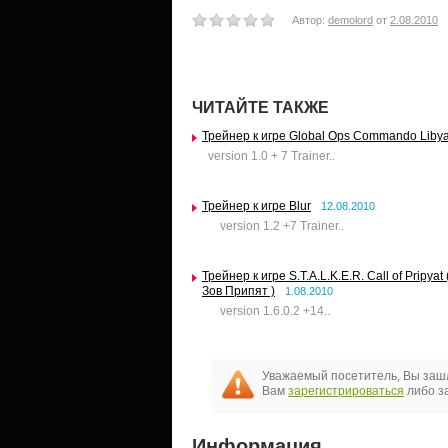
Автор:
demolord
от
2.08.2010
ЧИТАЙТЕ ТАКЖЕ
Трейнер к игре Global Ops Commando Liby
version 1.0 + 7 Trainer..
Трейнер к игре Blur
12.08.2010
version 1.2 +7 Trainer..
Трейнер к игре S.T.A.L.K.E.R. Call of Pripyat 
Зов Припят )
1.08.2010
version 1.6.0.2 +14..
Уважаемый посетитель, Вы зашл
Вам
зарегистрироваться
либо за
Информация