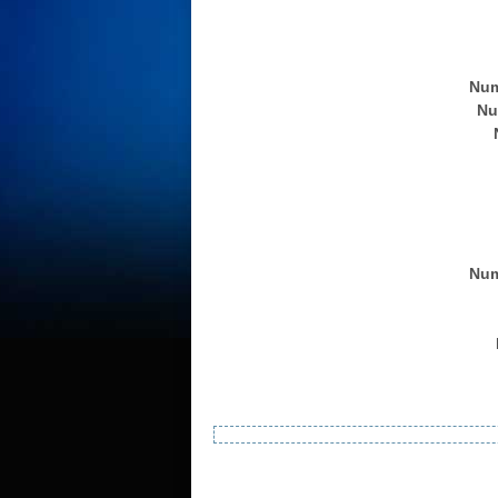
Num
Nu
Num