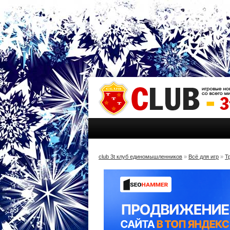
club 3t клуб единомышленников
»
Всё для игр
»
Т