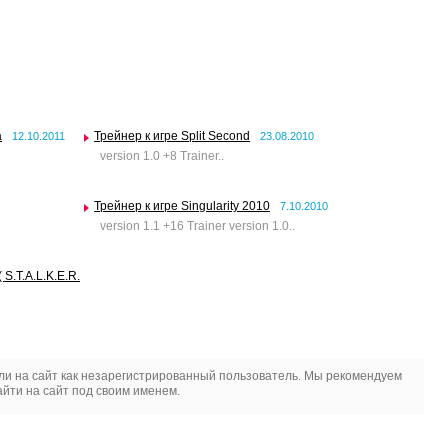
a
Трейнер к игре Split Second
12.10.2011
23.08.2010
version 1.0 +8 Trainer..
Трейнер к игре Singularity 2010
7.10.2010
version 1.1 +16 Trainer version 1.0..
( S.T.A.L.K.E.R.
и на сайт как незарегистрированный пользователь. Мы рекомендуем
йти на сайт под своим именем.