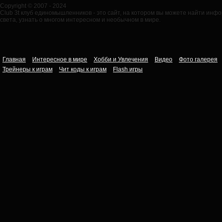
Copyright © 2007 - 2024
Club 3t клуб единомышленников - это сайт, на котором вы можете найти ин
света, узнать о многом интересном и необычном в мире.
Главная
Интересное в мире
Хобби и Увлечения
Видео
Фото галерея
Трейнеры к играм
Чит коды к играм
Flash игры