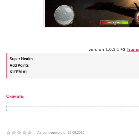
version 1.0.1.1 +3
Train
Super Health
Add Points
Kill'EM All
Скачать
Автор:
demolord
от
15.08.2010